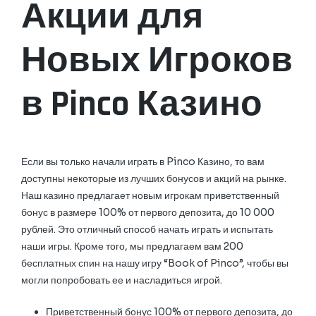
Акции для
Новых Игроков
в Pinco Казино
Если вы только начали играть в Pinco Казино, то вам
доступны некоторые из лучших бонусов и акций на рынке.
Наш казино предлагает новым игрокам приветственный
бонус в размере 100% от первого депозита, до 10 000
рублей. Это отличный способ начать играть и испытать
наши игры. Кроме того, мы предлагаем вам 200
бесплатных спин на нашу игру “Book of Pinco”, чтобы вы
могли попробовать ее и насладиться игрой.
Приветственный бонус 100% от первого депозита, до