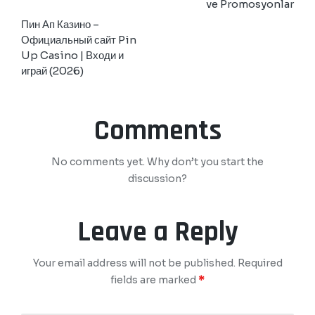
ve Promosyonlar
Пин Ап Казино –
Официальный сайт Pin
Up Casino | Входи и
играй (2026)
Comments
No comments yet. Why don’t you start the
discussion?
Leave a Reply
Your email address will not be published.
Required
fields are marked
*