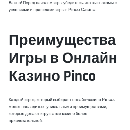
Важно! Перед началом игры убедитесь, что вы знакомы с
условиями и правилами игры в Pinco Casino.
Преимущества
Игры в Онлайн
Казино Pinco
Каждый игрок, который выбирает онлайн-казино Pinco,
может насладиться уникальными преимуществами,
которые делают игру в этом казино более
привлекательной.