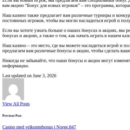
Если вы новый игрок, мы предлагаем вам специальный бонус дл
вам акцию “Бонус для новых игроков” – это программа, которая
Наш казино также предлагает вам различные турниры и конкур
постоянных игроков, чтобы вы могли насладиться игрой и пол
Если вы хотите узнать больше о наших бонусах и акциях, мы р
бонусах и акциях, а также о том, как начать играть в нашем каз
Наш казино – это место, где вы можете насладиться игрой и п
предлагаем вам различные бонусы и акции, чтобы сделать ваш
Никогда не забывайте, что наши бонусы и акции могут изменят
информации.
Last updated on June 3, 2026
View All Posts
Post
Previous Post
navigation
Casino med velkomstbonus i Norge.847