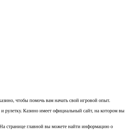
казино, чтобы помочь вам начать свой игровой опыт.
 и рулетку. Казино имеет официальный сайт, на котором вы
. На странице главной вы можете найти информацию о