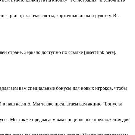
спектр игр, включая слоты, карточные игры и рулетку. Вы
 стране. Зеркало доступно по ссылке [insert link here].
редлагаем вам специальные бонусы для новых игроков, чтобы
ей в наш казино. Мы также предлагаем вам акцию “Бонус за
нусы. Мы также предлагаем вам специальные предложения для