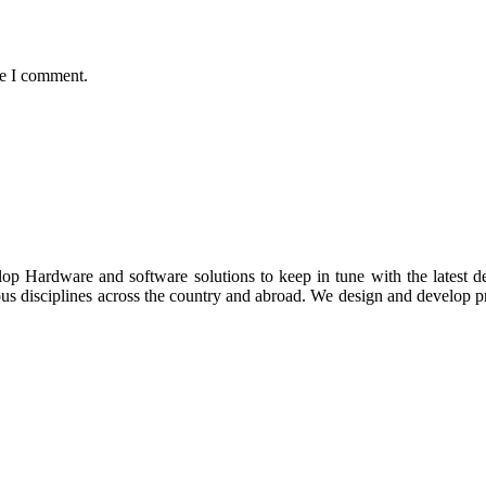
me I comment.
p Hardware and software solutions to keep in tune with the latest dev
ious disciplines across the country and abroad. We design and develop pr