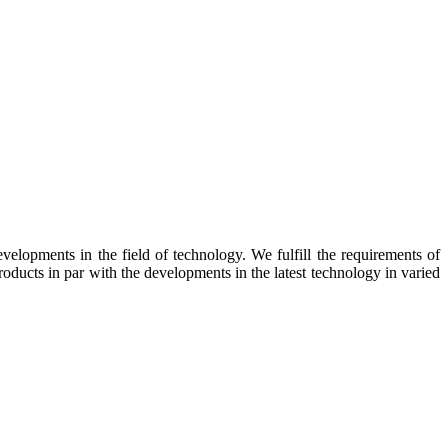
elopments in the field of technology. We fulfill the requirements of
oducts in par with the developments in the latest technology in varied