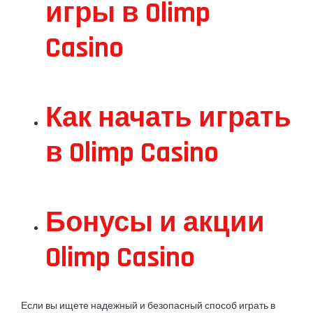
игры в Olimp
Casino
Как начать играть
в Olimp Casino
Бонусы и акции
Olimp Casino
Если вы ищете надежный и безопасный способ играть в