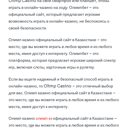
Olimp Casino на свой смартфон или планшет, чтобы
играть в онлайн-казино на ходу. Олимпбет – это
официальный сайт, который предлагает игрокам
возможность играть в онлайн-казино, не беспокоясь о
своей безопасности.
Олимп казино официальный сайт в Казахстане – это
место, где вы можете играть в любое время и из любого
места, имея доступ к интернету. Олимпбет – это
платформа, которая предлагает игрокам широкий спектр
игр, включая слоты, карточные игры и рулетку.
Если вы ищете надежный и безопасный способ играть в
онлайн-казино, то Olimp Casino – это отличный выбор
для вас. Олимп казино официальный сайт в Казахстане –
это место, где вы можете играть в любое время и из любого
места, имея доступ к интернету.
Олимп казино
олимп кз
официальный сайт в Казахстане –
это место, где вы можете играть в любое время и из любого