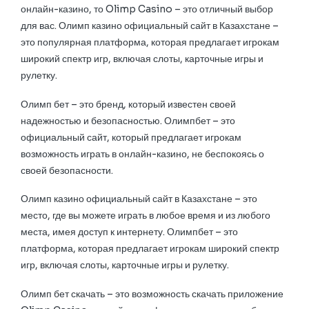
онлайн-казино, то Olimp Casino – это отличный выбор
для вас. Олимп казино официальный сайт в Казахстане –
это популярная платформа, которая предлагает игрокам
широкий спектр игр, включая слоты, карточные игры и
рулетку.
Олимп бет – это бренд, который известен своей
надежностью и безопасностью. Олимпбет – это
официальный сайт, который предлагает игрокам
возможность играть в онлайн-казино, не беспокоясь о
своей безопасности.
Олимп казино официальный сайт в Казахстане – это
место, где вы можете играть в любое время и из любого
места, имея доступ к интернету. Олимпбет – это
платформа, которая предлагает игрокам широкий спектр
игр, включая слоты, карточные игры и рулетку.
Олимп бет скачать – это возможность скачать приложение