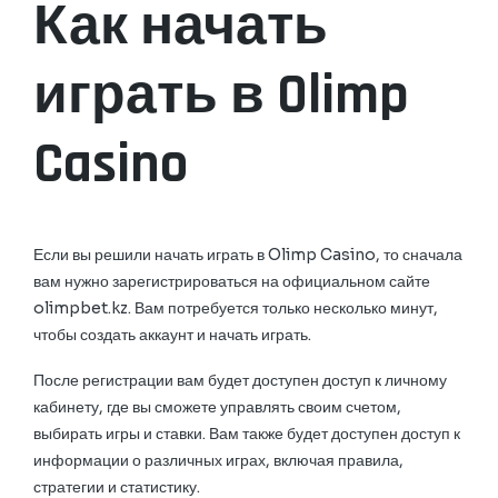
Как начать
играть в Olimp
Casino
Если вы решили начать играть в Olimp Casino, то сначала
вам нужно зарегистрироваться на официальном сайте
olimpbet.kz. Вам потребуется только несколько минут,
чтобы создать аккаунт и начать играть.
После регистрации вам будет доступен доступ к личному
кабинету, где вы сможете управлять своим счетом,
выбирать игры и ставки. Вам также будет доступен доступ к
информации о различных играх, включая правила,
стратегии и статистику.