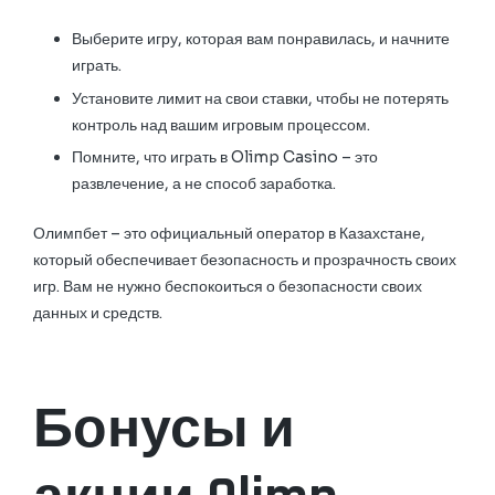
Выберите игру, которая вам понравилась, и начните
играть.
Установите лимит на свои ставки, чтобы не потерять
контроль над вашим игровым процессом.
Помните, что играть в Olimp Casino – это
развлечение, а не способ заработка.
Олимпбет – это официальный оператор в Казахстане,
который обеспечивает безопасность и прозрачность своих
игр. Вам не нужно беспокоиться о безопасности своих
данных и средств.
Бонусы и