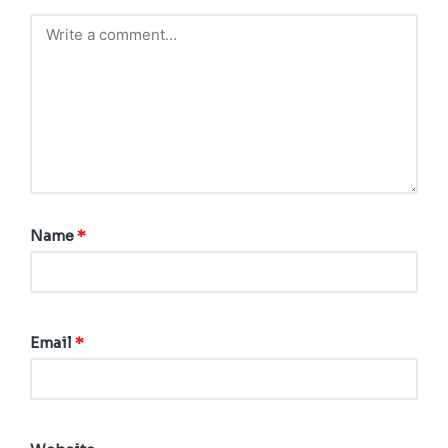
Name
*
Email
*