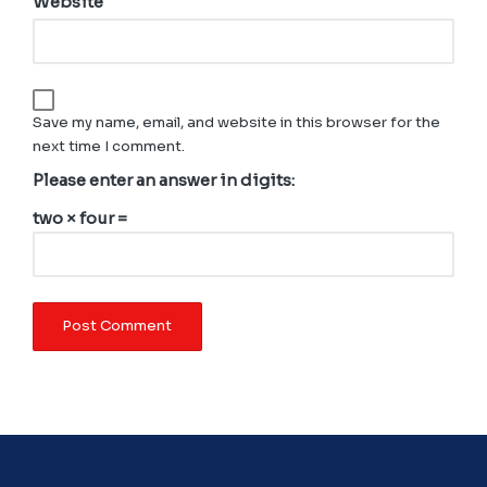
Website
Save my name, email, and website in this browser for the
next time I comment.
Please enter an answer in digits:
two × four =