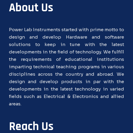
About Us
Power Lab Instruments started with prime motto to
design and develop Hardware and software
solutions to keep in tune with the latest
developments in the field of technology. We fulfill
the requirements of educational institutions
imparting technical teaching programs in various
disciplines across the country and abroad. We
design and develop products in par with the
developments in the latest technology in varied
fields such as Electrical & Electronics and allied
areas.
Reach Us