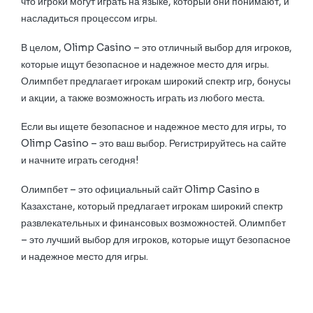
что игроки могут играть на языке, который они понимают, и
насладиться процессом игры.
В целом, Olimp Casino – это отличный выбор для игроков,
которые ищут безопасное и надежное место для игры.
Олимпбет предлагает игрокам широкий спектр игр, бонусы
и акции, а также возможность играть из любого места.
Если вы ищете безопасное и надежное место для игры, то
Olimp Casino – это ваш выбор. Регистрируйтесь на сайте
и начните играть сегодня!
Олимпбет – это официальный сайт Olimp Casino в
Казахстане, который предлагает игрокам широкий спектр
развлекательных и финансовых возможностей. Олимпбет
– это лучший выбор для игроков, которые ищут безопасное
и надежное место для игры.