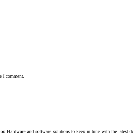
me I comment.
p Hardware and software solutions to keep in tune with the latest dev