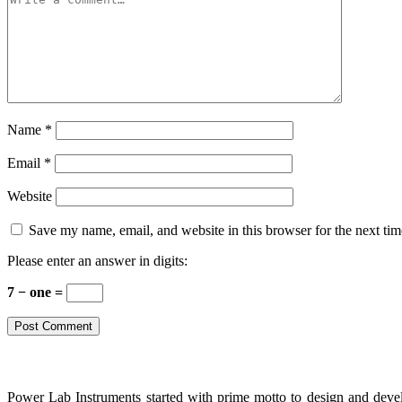
Name
*
Email
*
Website
Save my name, email, and website in this browser for the next ti
Please enter an answer in digits:
7 − one =
About Us
Power Lab Instruments started with prime motto to design and develo