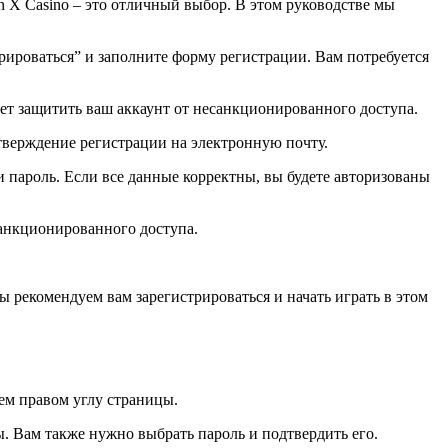
 X Casino – это отличный выбор. В этом руководстве мы
рироваться” и заполните форму регистрации. Вам потребуется
ет защитить ваш аккаунт от несанкционированного доступа.
тверждение регистрации на электронную почту.
и пароль. Если все данные корректны, вы будете авторизованы
санкционированного доступа.
 рекомендуем вам зарегистрироваться и начать играть в этом
нем правом углу страницы.
. Вам также нужно выбрать пароль и подтвердить его.