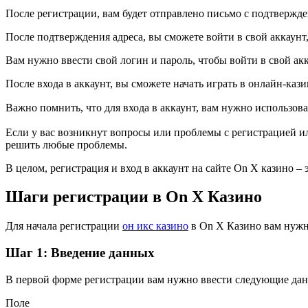
После регистрации, вам будет отправлено письмо с подтвержде
После подтверждения адреса, вы сможете войти в свой аккаунт
Вам нужно ввести свой логин и пароль, чтобы войти в свой ак
После входа в аккаунт, вы сможете начать играть в онлайн-каз
Важно помнить, что для входа в аккаунт, вам нужно использо
Если у вас возникнут вопросы или проблемы с регистрацией ил
решить любые проблемы.
В целом, регистрация и вход в аккаунт на сайте On X казино 
Шаги регистрации в On X Казино
Для начала регистрации
он икс казино
в On X Казино вам нужн
Шаг 1: Введение данных
В первой форме регистрации вам нужно ввести следующие да
Поле