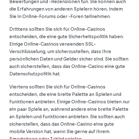
Bewertungen und -Rezensionen tun. Sie können auch
die Erfahrungen von anderen Spielern hören, indem
Sie in Online-Forums oder -Foren teilnehmen.
Drittens sollten Sie sich für Online-Casinos
entscheiden, die eine gute Sicherheitspolitik haben.
Einige Online-Casinos verwenden SSL-
Verschlüsselung, um sicherzustellen, dass Ihre
persönlichen Daten und Gelder sicher sind. Sie sollten
auch sicherstellen, dass das Online-Casino eine gute
Datenschutzpolitik hat.
Viertens sollten Sie sich für Online-Casinos
entscheiden, die eine breite Palette an Spielen und
Funktionen anbieten. Einige Online-Casinos bieten nur
ein paar Spiele an, während andere eine breite Palette
an Spielen und Funktionen anbieten. Sie sollten auch
sicherstellen, dass das Online-Casino eine gute
mobile Version hat, wenn Sie gerne auf Ihrem
Smartphone oder Tablet spielen.