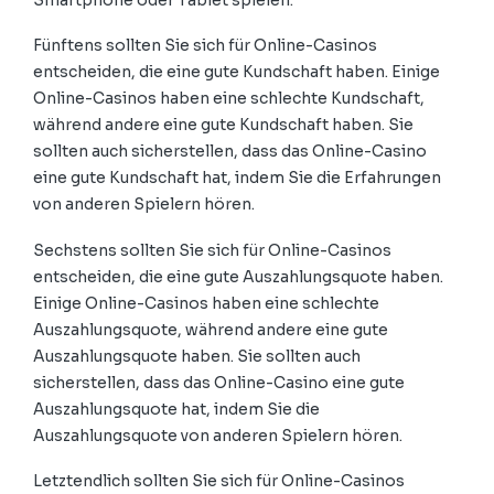
Fünftens sollten Sie sich für Online-Casinos
entscheiden, die eine gute Kundschaft haben. Einige
Online-Casinos haben eine schlechte Kundschaft,
während andere eine gute Kundschaft haben. Sie
sollten auch sicherstellen, dass das Online-Casino
eine gute Kundschaft hat, indem Sie die Erfahrungen
von anderen Spielern hören.
Sechstens sollten Sie sich für Online-Casinos
entscheiden, die eine gute Auszahlungsquote haben.
Einige Online-Casinos haben eine schlechte
Auszahlungsquote, während andere eine gute
Auszahlungsquote haben. Sie sollten auch
sicherstellen, dass das Online-Casino eine gute
Auszahlungsquote hat, indem Sie die
Auszahlungsquote von anderen Spielern hören.
Letztendlich sollten Sie sich für Online-Casinos