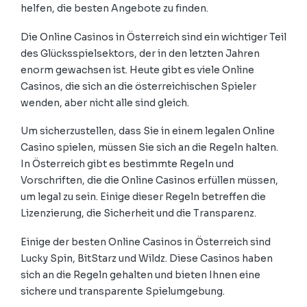
helfen, die besten Angebote zu finden.
Die Online Casinos in Österreich sind ein wichtiger Teil
des Glücksspielsektors, der in den letzten Jahren
enorm gewachsen ist. Heute gibt es viele Online
Casinos, die sich an die österreichischen Spieler
wenden, aber nicht alle sind gleich.
Um sicherzustellen, dass Sie in einem legalen Online
Casino spielen, müssen Sie sich an die Regeln halten.
In Österreich gibt es bestimmte Regeln und
Vorschriften, die die Online Casinos erfüllen müssen,
um legal zu sein. Einige dieser Regeln betreffen die
Lizenzierung, die Sicherheit und die Transparenz.
Einige der besten Online Casinos in Österreich sind
Lucky Spin, BitStarz und Wildz. Diese Casinos haben
sich an die Regeln gehalten und bieten Ihnen eine
sichere und transparente Spielumgebung.