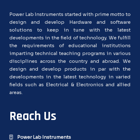
Power Lab Instruments started with prime motto to
design and develop Hardware and software
solutions to keep in tune with the latest
developments in the field of technology. We fulfill
the requirements of educational institutions
imparting technical teaching programs in various
disciplines across the country and abroad. We
design and develop products in par with the
developments in the latest technology in varied
fields such as Electrical & Electronics and allied
areas.
Reach Us
Power Lab Instruments