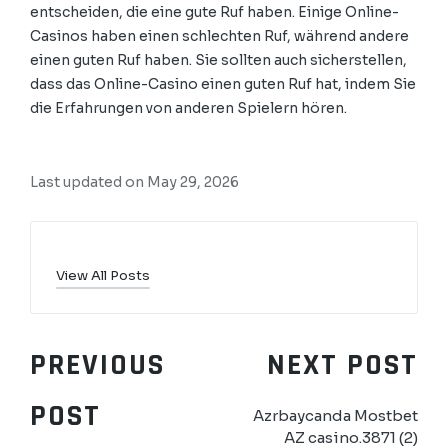
entscheiden, die eine gute Ruf haben. Einige Online-
Casinos haben einen schlechten Ruf, während andere
einen guten Ruf haben. Sie sollten auch sicherstellen,
dass das Online-Casino einen guten Ruf hat, indem Sie
die Erfahrungen von anderen Spielern hören.
Last updated on May 29, 2026
View All Posts
PREVIOUS
NEXT POST
POST
Azrbaycanda Mostbet
AZ casino.3871 (2)