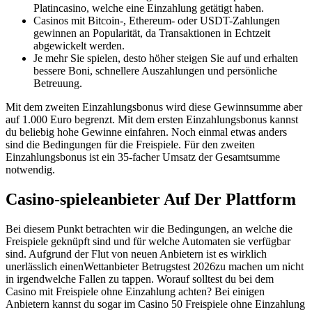
Platincasino, welche eine Einzahlung getätigt haben.
Casinos mit Bitcoin-, Ethereum- oder USDT-Zahlungen
gewinnen an Popularität, da Transaktionen in Echtzeit
abgewickelt werden.
Je mehr Sie spielen, desto höher steigen Sie auf und erhalten
bessere Boni, schnellere Auszahlungen und persönliche
Betreuung.
Mit dem zweiten Einzahlungsbonus wird diese Gewinnsumme aber
auf 1.000 Euro begrenzt. Mit dem ersten Einzahlungsbonus kannst
du beliebig hohe Gewinne einfahren. Noch einmal etwas anders
sind die Bedingungen für die Freispiele. Für den zweiten
Einzahlungsbonus ist ein 35-facher Umsatz der Gesamtsumme
notwendig.
Casino-spieleanbieter Auf Der Plattform
Bei diesem Punkt betrachten wir die Bedingungen, an welche die
Freispiele geknüpft sind und für welche Automaten sie verfügbar
sind. Aufgrund der Flut von neuen Anbietern ist es wirklich
unerlässlich einenWettanbieter Betrugstest 2026zu machen um nicht
in irgendwelche Fallen zu tappen. Worauf solltest du bei dem
Casino mit Freispiele ohne Einzahlung achten? Bei einigen
Anbietern kannst du sogar im Casino 50 Freispiele ohne Einzahlung