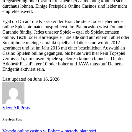
Registrierung oder Casino Freispiele bei Anmeldung können sich
durchaus lohnen. Einige Freispiele Online Casinos sind leider nicht
empfehlenswert.
Egal ob Du auf die Klassiker der Branche stehst oder lieber neue
online Spielautomaten ausprobierst, im Platincasino wirst Du unter
Garantie fündig. Jedes unserer Spiele – egal ob Spielautomaten
online, Tisch- oder Kartenspiele – sie alle sind auf einem Tablet oder
Smartphone uneingeschränkt spielbar. Platincasino wurde 2012
gegründet und ist im Jahr 2013 mit einer beachtlichen Auswahl an
Casino Spielen online gegangen, bis heute wird hier kein Topspiel
vermisst. Ja, um unsere Spiele spielen zu können brauchst Du den
Adobe® FlashPlayer 10 oder höher und JAVA muss auf Deinem
Endgerät aktiviert sein.
Last updated on June 16, 2026
View All Posts
Post
Previous Post
navigation
Vavada online casino w Polsce – metody płatności