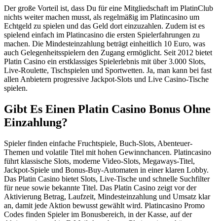
Der große Vorteil ist, dass Du für eine Mitgliedschaft im PlatinClub
nichts weiter machen musst, als regelmäßig im Platincasino um
Echtgeld zu spielen und das Geld dort einzuzahlen. Zudem ist es
spielend einfach im Platincasino die ersten Spielerfahrungen zu
machen. Die Mindesteinzahlung beträgt einheitlich 10 Euro, was
auch Gelegenheitsspielern den Zugang ermöglicht. Seit 2012 bietet
Platin Casino ein erstklassiges Spielerlebnis mit über 3.000 Slots,
Live-Roulette, Tischspielen und Sportwetten. Ja, man kann bei fast
allen Anbietern progressive Jackpot-Slots und Live Casino-Tische
spielen.
Gibt Es Einen Platin Casino Bonus Ohne
Einzahlung?
Spieler finden einfache Fruchtspiele, Buch-Slots, Abenteuer-
Themen und volatile Titel mit hohen Gewinnchancen. Platincasino
führt klassische Slots, moderne Video-Slots, Megaways-Titel,
Jackpot-Spiele und Bonus-Buy-Automaten in einer klaren Lobby.
Das Platin Casino bietet Slots, Live-Tische und schnelle Suchfilter
für neue sowie bekannte Titel. Das Platin Casino zeigt vor der
Aktivierung Betrag, Laufzeit, Mindesteinzahlung und Umsatz klar
an, damit jede Aktion bewusst gewählt wird. Platincasino Promo
Codes finden Spieler im Bonusbereich, in der Kasse, auf der