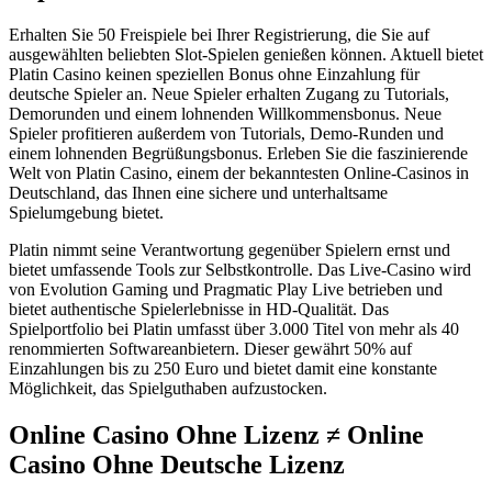
Erhalten Sie 50 Freispiele bei Ihrer Registrierung, die Sie auf
ausgewählten beliebten Slot-Spielen genießen können. Aktuell bietet
Platin Casino keinen speziellen Bonus ohne Einzahlung für
deutsche Spieler an. Neue Spieler erhalten Zugang zu Tutorials,
Demorunden und einem lohnenden Willkommensbonus. Neue
Spieler profitieren außerdem von Tutorials, Demo-Runden und
einem lohnenden Begrüßungsbonus. Erleben Sie die faszinierende
Welt von Platin Casino, einem der bekanntesten Online-Casinos in
Deutschland, das Ihnen eine sichere und unterhaltsame
Spielumgebung bietet.
Platin nimmt seine Verantwortung gegenüber Spielern ernst und
bietet umfassende Tools zur Selbstkontrolle. Das Live-Casino wird
von Evolution Gaming und Pragmatic Play Live betrieben und
bietet authentische Spielerlebnisse in HD-Qualität. Das
Spielportfolio bei Platin umfasst über 3.000 Titel von mehr als 40
renommierten Softwareanbietern. Dieser gewährt 50% auf
Einzahlungen bis zu 250 Euro und bietet damit eine konstante
Möglichkeit, das Spielguthaben aufzustocken.
Online Casino Ohne Lizenz ≠ Online
Casino Ohne Deutsche Lizenz