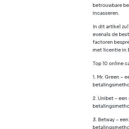
betrouwbare be
incasseren.
In dit artikel z
evenals de best
factoren bespre
met licentie in 
Top 10 online c
1. Mr. Green – 
betalingsmeth
2. Unibet – een
betalingsmeth
3. Betway – een
betalingsmeth