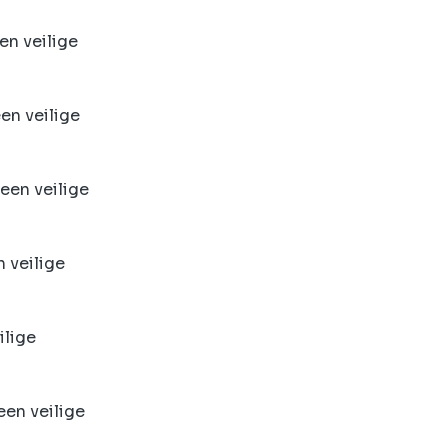
en veilige
en veilige
een veilige
n veilige
ilige
een veilige