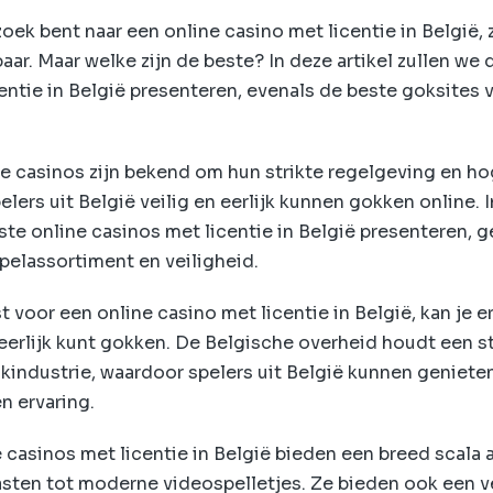
oek bent naar een online casino met licentie in België, z
aar. Maar welke zijn de beste? In deze artikel zullen we 
entie in België presenteren, evenals de beste goksites v
e casinos zijn bekend om hun strikte regelgeving en hog
lers uit België veilig en eerlijk kunnen gokken online. In
ste online casinos met licentie in België presenteren, 
spelassortiment en veiligheid.
 voor een online casino met licentie in België, kan je er
n eerlijk kunt gokken. De Belgische overheid houdt een st
kindustrie, waardoor spelers uit België kunnen genieten
n ervaring.
 casinos met licentie in België bieden een breed scala a
sten tot moderne videospelletjes. Ze bieden ook een v