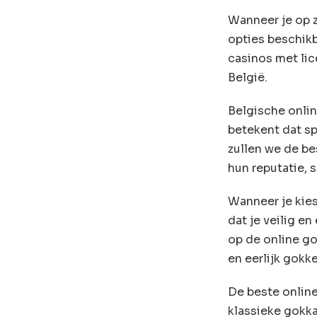
Wanneer je op z
opties beschikb
casinos met lic
België.
Belgische onlin
betekent dat spe
zullen we de be
hun reputatie, 
Wanneer je kiest
dat je veilig e
op de online go
en eerlijk gokke
De beste online
klassieke gokka