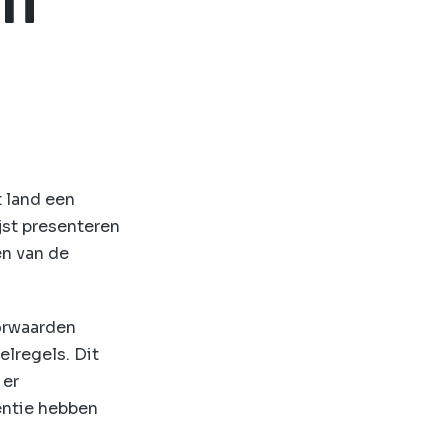
en
t land een
ijst presenteren
en van de
oorwaarden
elregels. Dit
 er
entie hebben