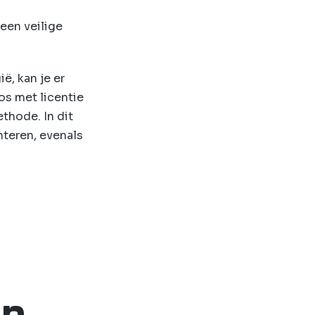
een veilige
ë, kan je er
nos met licentie
thode. In dit
nteren, evenals