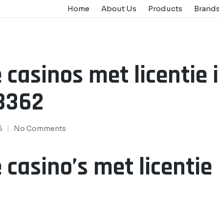
Home
About Us
Products
Brand
 casinos met licentie 
.3362
6
No Comments
 casino’s met licentie 