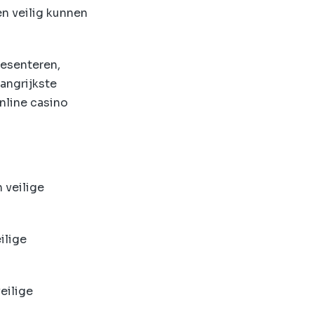
n veilig kunnen
presenteren,
langrijkste
nline casino
 veilige
ilige
eilige