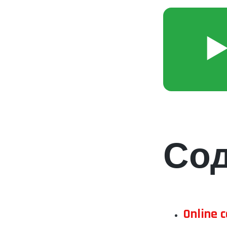
▶
Со
Online c