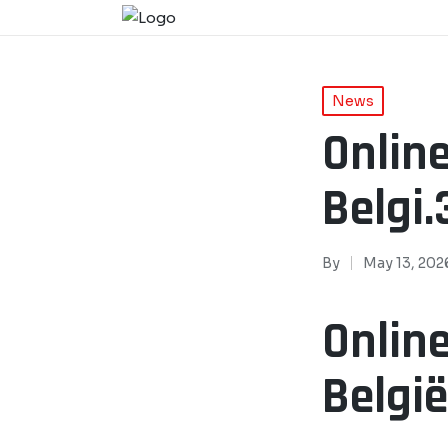
News
Online
Belgi
By
May 13, 202
Online
België