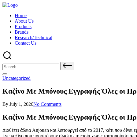
Skip
to
Home
content
About Us
Products
Brands
Research/Technical
Contact Us
Search
for:
Posted
Uncategorized
in
Καζίνο Με Μπόνους Εγγραφής Όλες οι Π
Posted
By
July 1, 2026
No Comments
by
Καζίνο Με Μπόνους Εγγραφής Όλες οι Π
Διαθέτει άδεια Anjouan και λειτουργεί από το 2017, κάτι που δίνει
kyc καζίνο που προσφέρουν σωστή εμπειρία χωρίς ταυτοποίηση απο