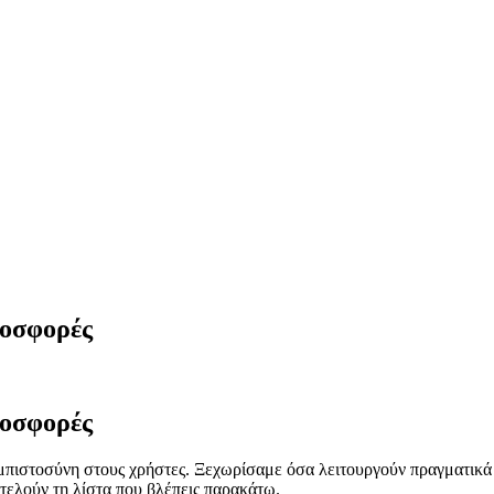
ροσφορές
ροσφορές
 εμπιστοσύνη στους χρήστες. Ξεχωρίσαμε όσα λειτουργούν πραγματικά 
τελούν τη λίστα που βλέπεις παρακάτω.