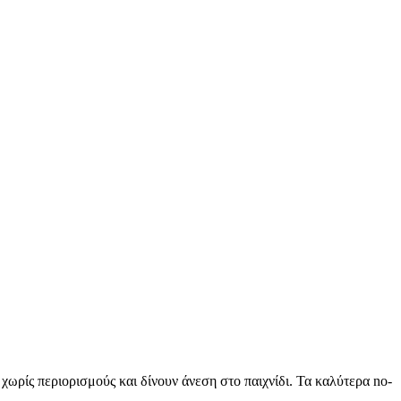
χωρίς περιορισμούς και δίνουν άνεση στο παιχνίδι. Τα καλύτερα no-