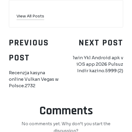
View All Posts
PREVIOUS
NEXT POST
POST
1win Ykl Android apk v
iOS app 2026 Pulsuz
Indir kazino.5999 (2)
Recenzja kasyna
online Vulkan Vegas w
Polsce.2732
Comments
No comments yet. Why don’t you start the
discussion?