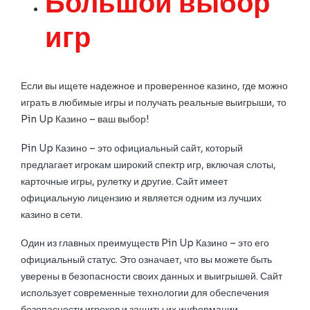
Большой выбор
игр
Если вы ищете надежное и проверенное казино, где можно
играть в любимые игры и получать реальные выигрыши, то
Pin Up Казино – ваш выбор!
Pin Up Казино – это официальный сайт, который
предлагает игрокам широкий спектр игр, включая слоты,
карточные игры, рулетку и другие. Сайт имеет
официальную лицензию и является одним из лучших
казино в сети.
Один из главных преимуществ Pin Up Казино – это его
официальный статус. Это означает, что вы можете быть
уверены в безопасности своих данных и выигрышей. Сайт
использует современные технологии для обеспечения
безопасности игроков и защиты их информации.