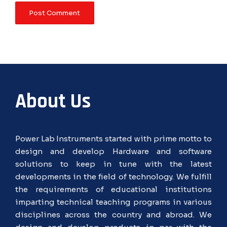
About Us
Power Lab Instruments started with prime motto to
design and develop Hardware and software
solutions to keep in tune with the latest
developments in the field of technology. We fulfill
the requirements of educational institutions
imparting technical teaching programs in various
disciplines across the country and abroad. We