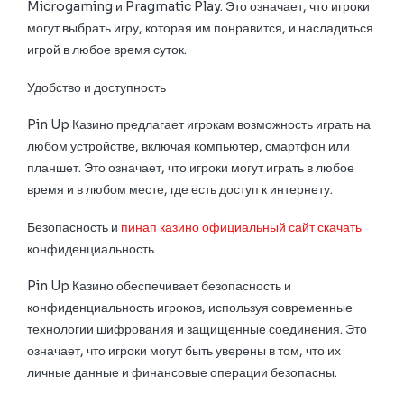
Microgaming и Pragmatic Play. Это означает, что игроки
могут выбрать игру, которая им понравится, и насладиться
игрой в любое время суток.
Удобство и доступность
Pin Up Казино предлагает игрокам возможность играть на
любом устройстве, включая компьютер, смартфон или
планшет. Это означает, что игроки могут играть в любое
время и в любом месте, где есть доступ к интернету.
Безопасность и
пинап казино официальный сайт скачать
конфиденциальность
Pin Up Казино обеспечивает безопасность и
конфиденциальность игроков, используя современные
технологии шифрования и защищенные соединения. Это
означает, что игроки могут быть уверены в том, что их
личные данные и финансовые операции безопасны.