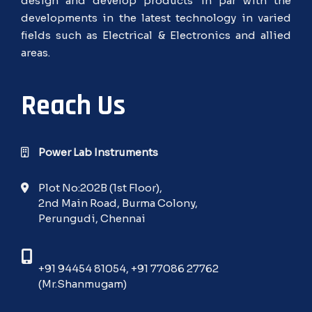
design and develop products in par with the
developments in the latest technology in varied
fields such as Electrical & Electronics and allied
areas.
Reach Us
Power Lab Instruments
Plot No:202B (1st Floor),
2nd Main Road, Burma Colony,
Perungudi, Chennai
+91 94454 81054
,
+91 77086 27762
(Mr.Shanmugam)