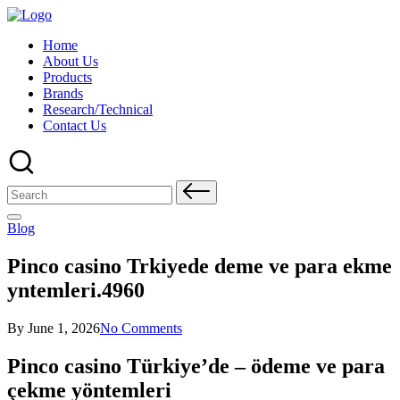
Skip
to
Home
content
About Us
Products
Brands
Research/Technical
Contact Us
Search
for:
Posted
Blog
in
Pinco casino Trkiyede deme ve para ekme
yntemleri.4960
Posted
By
June 1, 2026
No Comments
by
Pinco casino Türkiye’de – ödeme ve para
çekme yöntemleri