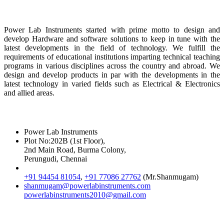
About Us
Power Lab Instruments started with prime motto to design and
develop Hardware and software solutions to keep in tune with the
latest developments in the field of technology. We fulfill the
requirements of educational institutions imparting technical teaching
programs in various disciplines across the country and abroad. We
design and develop products in par with the developments in the
latest technology in varied fields such as Electrical & Electronics
and allied areas.
Reach Us
Power Lab Instruments
Plot No:202B (1st Floor),
2nd Main Road, Burma Colony,
Perungudi, Chennai
+91 94454 81054
,
+91 77086 27762
(Mr.Shanmugam)
shanmugam@powerlabinstruments.com
powerlabinstruments2010@gmail.com
Location