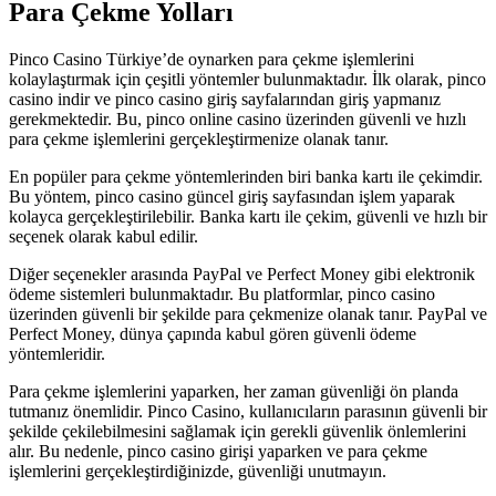
Para Çekme Yolları
Pinco Casino Türkiye’de oynarken para çekme işlemlerini
kolaylaştırmak için çeşitli yöntemler bulunmaktadır. İlk olarak, pinco
casino indir ve pinco casino giriş sayfalarından giriş yapmanız
gerekmektedir. Bu, pinco online casino üzerinden güvenli ve hızlı
para çekme işlemlerini gerçekleştirmenize olanak tanır.
En popüler para çekme yöntemlerinden biri banka kartı ile çekimdir.
Bu yöntem, pinco casino güncel giriş sayfasından işlem yaparak
kolayca gerçekleştirilebilir. Banka kartı ile çekim, güvenli ve hızlı bir
seçenek olarak kabul edilir.
Diğer seçenekler arasında PayPal ve Perfect Money gibi elektronik
ödeme sistemleri bulunmaktadır. Bu platformlar, pinco casino
üzerinden güvenli bir şekilde para çekmenize olanak tanır. PayPal ve
Perfect Money, dünya çapında kabul gören güvenli ödeme
yöntemleridir.
Para çekme işlemlerini yaparken, her zaman güvenliği ön planda
tutmanız önemlidir. Pinco Casino, kullanıcıların parasının güvenli bir
şekilde çekilebilmesini sağlamak için gerekli güvenlik önlemlerini
alır. Bu nedenle, pinco casino girişi yaparken ve para çekme
işlemlerini gerçekleştirdiğinizde, güvenliği unutmayın.