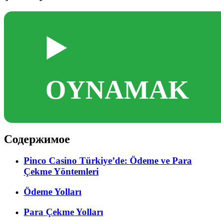
▶️
OYNAMAK
Содержимое
Pinco Casino Türkiye’de: Ödeme ve Para
Çekme Yöntemleri
Ödeme Yolları
Para Çekme Yolları