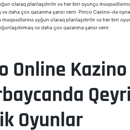
ğun olaraq planlaşdırılır və her biri oyunçu məqsədlərin
 və daha çox qazanma şansı verir. Pinco Casino-da oy
u məqsədlərinə uyğun olaraq planlaşdırılır və her biri oy
ğunlaşdırmaq və daha çox qazanma şansı verir.
o Online Kazino
rbaycanda Qeyri
ik Oyunlar