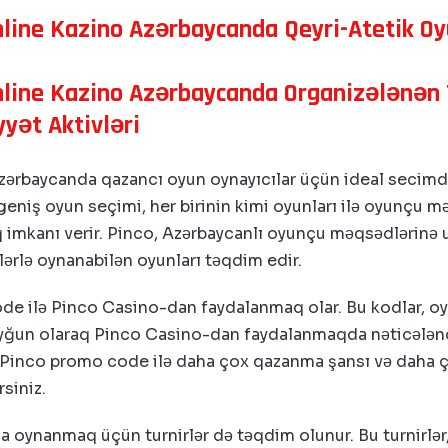
nline Kazino Azərbaycanda Qeyri-Atetik Oy
nline Kazino Azərbaycanda Organizələnən 
yət Aktivləri
ərbaycanda qazancı oyun oynayıcılar üçün ideal secimd
geniş oyun seçimi, her birinin kimi oyunları ilə oyunçu m
imkanı verir. Pinco, Azərbaycanlı oyunçu məqsədlərinə
tlərlə oynanabilən oyunları təqdim edir.
de ilə Pinco Casino-dan faydalanmaq olar. Bu kodlar, o
yğun olaraq Pinco Casino-dan faydalanmaqda nəticələ
. Pinco promo code ilə daha çox qazanma şansı və daha
rsiniz.
 oynanmaq üçün turnirlər də təqdim olunur. Bu turnirlər