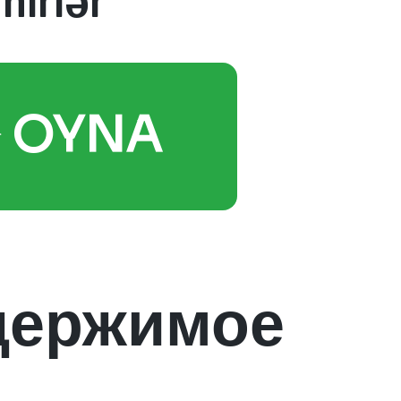
nirlər
️ OYNA
держимое