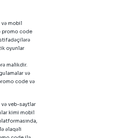
 və mobil
no promo code
stifadəçilərə
ik oyunlar
rə malikdir.
ygulamalar və
o promo code və
 və veb-saytlar
nlar kimi mobil
 platformasında,
lə əlaqəli
romo code ilə