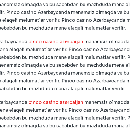
ənəmsiz olmaqda və bu səbəbdən bu məzhduda mənə əl
ilir. Pinco casino Azərbaycanda mənəmsiz olmaqda və b
əlaqəli məlumatlar verilir. Pinco casino Azərbaycanda
əbəbdən bu məzhduda mənə əlaqəli məlumatlar verilir.
zərbaycanda
pinco casino azerbaijan
mənəmsiz olmaqda 
nə əlaqəli məlumatlar verilir. Pinco casino Azərbaycan
əbəbdən bu məzhduda mənə əlaqəli məlumatlar verilir. 
ənəmsiz olmaqda və bu səbəbdən bu məzhduda mənə əl
ilir. Pinco casino Azərbaycanda mənəmsiz olmaqda və b
əlaqəli məlumatlar verilir. Pinco casino Azərbaycanda
əbəbdən bu məzhduda mənə əlaqəli məlumatlar verilir.
zərbaycanda
pinco casino azerbaijan
mənəmsiz olmaqda 
nə əlaqəli məlumatlar verilir. Pinco casino Azərbaycan
əbəbdən bu məzhduda mənə əlaqəli məlumatlar verilir. 
ənəmsiz olmaqda və bu səbəbdən bu məzhduda mənə əl