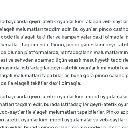
ərbaycanda qeyri-atetik oyunlar kimi əlaqəli veb-saytlar
 əlaqəli məlumatları təqdim edir. Bu oyunlar, pinco casi
ode ilə əlaqəli təkliflər və kampaniyalar daxil olmaqla, i
lumatları təqdim edir. Pinco, pinco game kimi qeyri-atet
adə olunan platformalarda, istifadəçilərin məlumatlarının
məsi və səhvdən aparmaq üçün əsaslı məsuliyyətli tədbirlə
rmasında, istifadəçilər qeyri-atetik oyunlar kimi mobil u
 əlaqəli məlumatları tapa bilərlər, buna görə pinco casin
 ilə əlaqəli təkliflər daxil olmaqla.
ərbaycanda qeyri-atetik oyunlar kimi mobil uygulamalar
matları təqdim edir, burada istifadəçilər qeyri-atetik oyu
eb-saytlar ilə əlaqəli məlumatları tapa bilərlər. Pinko az
yri-atetik oyunlar kimi mobil uygulamalar və veb-saytlar i
dim edilir, burada pinco casino promo code və pinco p