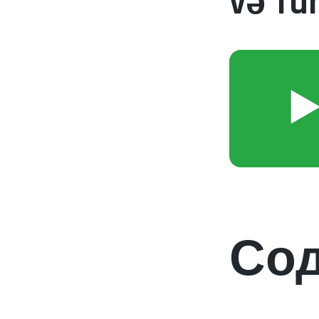
və Tur
▶
Со