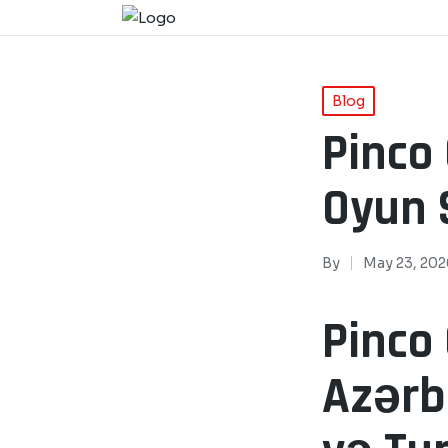
Blog
Pinco
Oyun S
By
May 23, 202
Pinco
Azərb