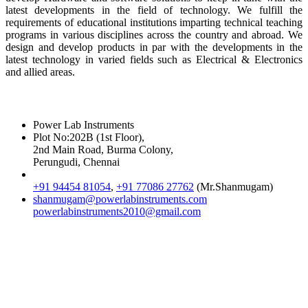
latest developments in the field of technology. We fulfill the
requirements of educational institutions imparting technical teaching
programs in various disciplines across the country and abroad. We
design and develop products in par with the developments in the
latest technology in varied fields such as Electrical & Electronics
and allied areas.
Reach Us
Power Lab Instruments
Plot No:202B (1st Floor),
2nd Main Road, Burma Colony,
Perungudi, Chennai
+91 94454 81054
,
+91 77086 27762
(Mr.Shanmugam)
shanmugam@powerlabinstruments.com
powerlabinstruments2010@gmail.com
Location