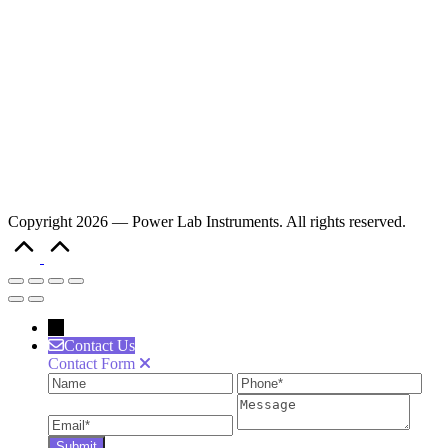
Copyright 2026 — Power Lab Instruments. All rights reserved.
Scroll
to
Top
→
Contact Us
Contact Form
Name
Phone
Ema
Message