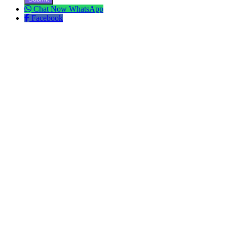
Chat Now
WhatsApp
Facebook