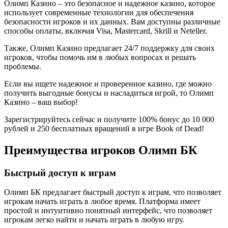
Олимп Казино – это безопасное и надежное казино, которое
использует современные технологии для обеспечения
безопасности игроков и их данных. Вам доступны различные
способы оплаты, включая Visa, Mastercard, Skrill и Neteller.
Также, Олимп Казино предлагает 24/7 поддержку для своих
игроков, чтобы помочь им в любых вопросах и решать
проблемы.
Если вы ищете надежное и проверенное казино, где можно
получить выгодные бонусы и насладиться игрой, то Олимп
Казино – ваш выбор!
Зарегистрируйтесь сейчас и получите 100% бонус до 10 000
рублей и 250 бесплатных вращений в игре Book of Dead!
Преимущества игроков Олимп БК
Быстрый доступ к играм
Олимп БК предлагает быстрый доступ к играм, что позволяет
игрокам начать играть в любое время. Платформа имеет
простой и интуитивно понятный интерфейс, что позволяет
игрокам легко найти и начать играть в любую игру.