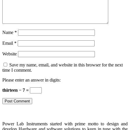
Name
*
Email
*
Website
Save my name, email, and website in this browser for the next
time I comment.
Please enter an answer in digits:
thirteen − 7 =
About Us
Power Lab Instruments started with prime motto to design and
develop Hardware and software solutions to keep in tune with the