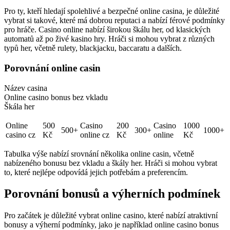
Pro ty, kteří hledají spolehlivé a bezpečné online casina, je důležité
vybrat si takové, které má dobrou reputaci a nabízí férové podmínky
pro hráče. Casino online nabízí širokou škálu her, od klasických
automatů až po živé kasino hry. Hráči si mohou vybrat z různých
typů her, včetně rulety, blackjacku, baccaratu a dalších.
Porovnání online casin
Název casina
Online casino bonus bez vkladu
Škála her
Online
500
Casino
200
Casino
1000
500+
300+
1000+
casino cz
Kč
online cz
Kč
online
Kč
Tabulka výše nabízí srovnání několika online casin, včetně
nabízeného bonusu bez vkladu a škály her. Hráči si mohou vybrat
to, které nejlépe odpovídá jejich potřebám a preferencím.
Porovnání bonusů a výherních podmínek
Pro začátek je důležité vybrat online casino, které nabízí atraktivní
bonusy a výherní podmínky, jako je například online casino bonus