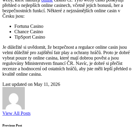
přehled o nejlepších online casinech, včetně jejich bonusů, her a
bezpečnostních funkcí. Některé z nejznámějších online casin v
Česku jsou:
Fortuna Casino
Chance Casino
TipSport Casino
Je důležité si uvědomit, že bezpečnost a regulace online casin jsou
velmi důležité pro zajištění fair play a ochrany hráčů. Proto je dobré
vybrat pouze ty online casina, které mají dobrou pověst a jsou
regulovány Ministerstvem financí ČR. Navíc, je dobré si přečíst
recenze a hodnocení od ostatních hráčů, aby jste měli lepší přehled o
kvalitě online casina.
Last updated on May 11, 2026
View All Posts
Post
Previous Post