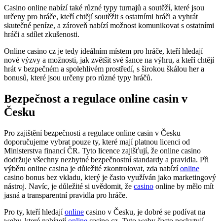
Casino online nabízí také různé typy turnajů a soutěží, které jsou
určeny pro hráče, kteří chtějí soutěžit s ostatními hráči a vyhrát
skutečné peníze, a zároveň nabízí možnost komunikovat s ostatními
hráči a sdílet zkušenosti.
Online casino cz je tedy ideálním místem pro hráče, kteří hledají
nové výzvy a možnosti, jak zvětšit své šance na výhru, a kteří chtějí
hrát v bezpečném a spolehlivém prostředí, s širokou škálou her a
bonusů, které jsou určeny pro různé typy hráčů.
Bezpečnost a regulace online casin v
Česku
Pro zajištění bezpečnosti a regulace online casin v Česku
doporučujeme vybrat pouze ty, které mají platnou licenci od
Ministerstva financí ČR. Tyto licence zajišťují, že online casino
dodržuje všechny nezbytné bezpečnostní standardy a pravidla. Při
výběru online casina je důležité zkontrolovat, zda nabízí
online
casino bonus bez vkladu, který je často využíván jako marketingový
nástroj. Navíc, je důležité si uvědomit, že
casino
online by mělo mít
jasná a transparentní pravidla pro hráče.
Pro ty, kteří hledají
online
casino v Česku, je dobré se podívat na
weby, které nabízejí
online
casino cz. Tyto weby často poskytují