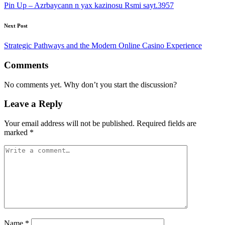
navigation
Pin Up – Azrbaycann n yax kazinosu Rsmi sayt.3957
Next Post
Strategic Pathways and the Modern Online Casino Experience
Comments
No comments yet. Why don’t you start the discussion?
Leave a Reply
Your email address will not be published.
Required fields are
marked
*
Name
*