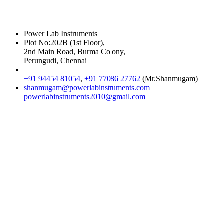
Reach Us
Power Lab Instruments
Plot No:202B (1st Floor),
2nd Main Road, Burma Colony,
Perungudi, Chennai
+91 94454 81054
,
+91 77086 27762
(Mr.Shanmugam)
shanmugam@powerlabinstruments.com
powerlabinstruments2010@gmail.com
Location