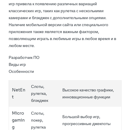
игр привела к появлению различных вариаций
классических игр, таких как рулетка с несколькими
камерами и блэкджек с дополнительными опциями.
Наличие мобильной версии сайта или специального
приложения также является важным фактором,
позволяющим играть в любимые игры в любое время и в
любом месте.
Разработчик ПО
Виды игр
Особенности
Слоты,
NetEn
Высокое качество графики,
рулетка,
t
инновационные функции
блэкджек
Micro
Слоты,
Большой выбор игр,
gamin
покер,
прогрессивные джекпоты
g
рулетка