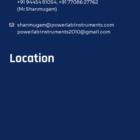
+91 94454 81054
,
+91 77086 27762
(Mr.Shanmugam)
shanmugam@powerlabinstruments.com
powerlabinstruments2010@gmail.com
Location