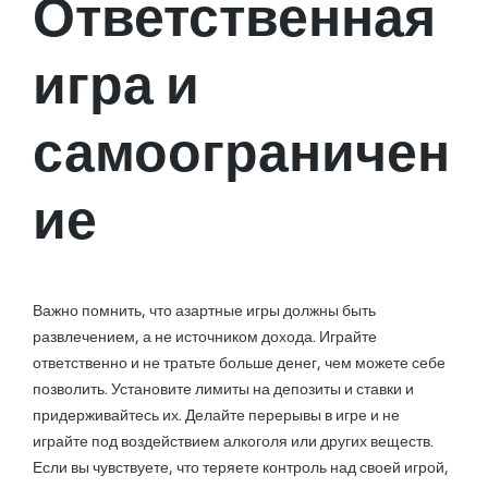
Ответственная
игра и
самоограничен
ие
Важно помнить, что азартные игры должны быть
развлечением, а не источником дохода. Играйте
ответственно и не тратьте больше денег, чем можете себе
позволить. Установите лимиты на депозиты и ставки и
придерживайтесь их. Делайте перерывы в игре и не
играйте под воздействием алкоголя или других веществ.
Если вы чувствуете, что теряете контроль над своей игрой,