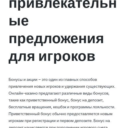
привлекательн
ые
предложения
для игроков
Бонусы и акции – это один из главных способов
привлечения новых игроков и удержания существующих.
Онлайн-казино предлагают различные виды бонусов,
такие как приветственный бонус, бонус на депозит,
бесплатные вращения, кешбэк и программы лояльности.
Приветственный бонус обычно предоставляется новым
игрокам при регистрации и первом депозите. Бонус на
депозит начисляется при пополнении игрового счета.