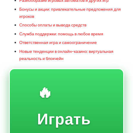
Разнообразие игровых автоматов и других игр
Бонусы и акции: привлекательные предложения для
игроков
Способы оплаты и вывода средств
Служба поддержки: помощь в любое время
Ответственная игра и самоограничение
Новые тенденции в онлайн-казино: виртуальная
реальность и блокчейн
🔥
Играть