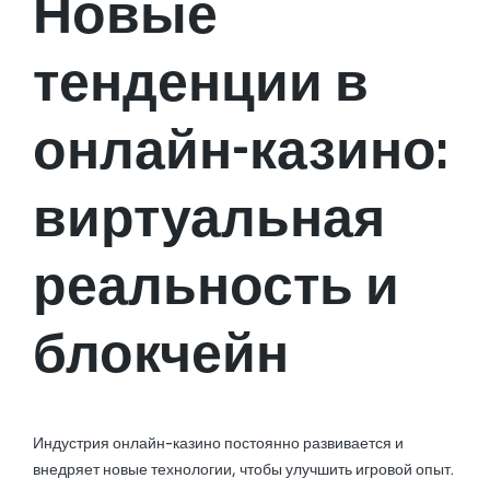
Новые
тенденции в
онлайн-казино:
виртуальная
реальность и
блокчейн
Индустрия онлайн-казино постоянно развивается и
внедряет новые технологии, чтобы улучшить игровой опыт.