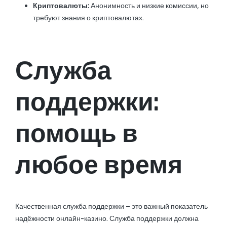
Криптовалюты:
Анонимность и низкие комиссии, но
требуют знания о криптовалютах.
Служба
поддержки:
помощь в
любое время
Качественная служба поддержки – это важный показатель
надёжности онлайн-казино. Служба поддержки должна