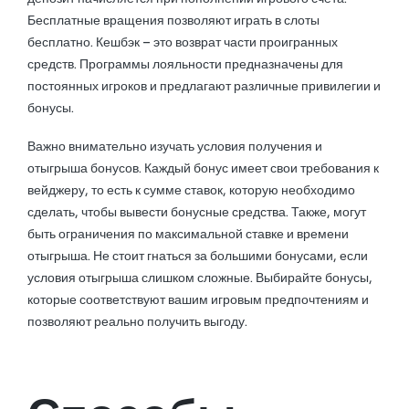
Бесплатные вращения позволяют играть в слоты
бесплатно. Кешбэк – это возврат части проигранных
средств. Программы лояльности предназначены для
постоянных игроков и предлагают различные привилегии и
бонусы.
Важно внимательно изучать условия получения и
отыгрыша бонусов. Каждый бонус имеет свои требования к
вейджеру, то есть к сумме ставок, которую необходимо
сделать, чтобы вывести бонусные средства. Также, могут
быть ограничения по максимальной ставке и времени
отыгрыша. Не стоит гнаться за большими бонусами, если
условия отыгрыша слишком сложные. Выбирайте бонусы,
которые соответствуют вашим игровым предпочтениям и
позволяют реально получить выгоду.