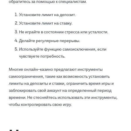
обратитесь за помощью к специалистам.
Установите лимит на депозит.
Установите лимит на ставку.
Не играйте в состоянии стресса или усталости.
Делайте регулярные перерывы.
Используйте функцию самоисключения, если
чувствуете потребность.
Многие онлайн-казино предлагают инструменты
самоограничения, такие как возможность установить
лимиты на депозиты и ставки, ограничить время игры и
заблокировать свой аккаунт на определенный период
времени. Не стесняйтесь использовать эти инструменты,
чтобы контролировать свою игру.