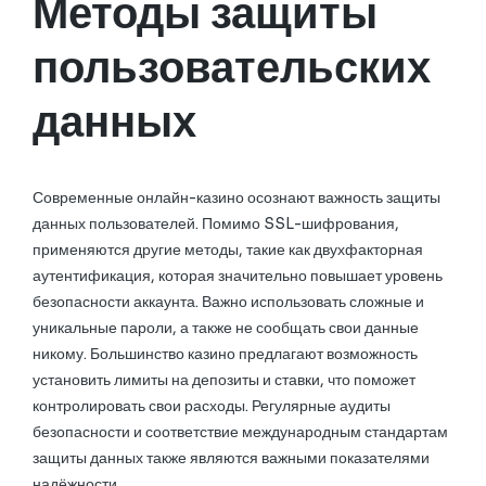
Методы защиты
пользовательских
данных
Современные онлайн-казино осознают важность защиты
данных пользователей. Помимо SSL-шифрования,
применяются другие методы, такие как двухфакторная
аутентификация, которая значительно повышает уровень
безопасности аккаунта. Важно использовать сложные и
уникальные пароли, а также не сообщать свои данные
никому. Большинство казино предлагают возможность
установить лимиты на депозиты и ставки, что поможет
контролировать свои расходы. Регулярные аудиты
безопасности и соответствие международным стандартам
защиты данных также являются важными показателями
надёжности.