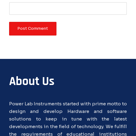
About Us
Power Lab Instruments started with prime motto to
design and develop Hardware and software
solutions to keep in tune with the latest
developments in the field of technology. We fulfill
the requirements of educational institutions