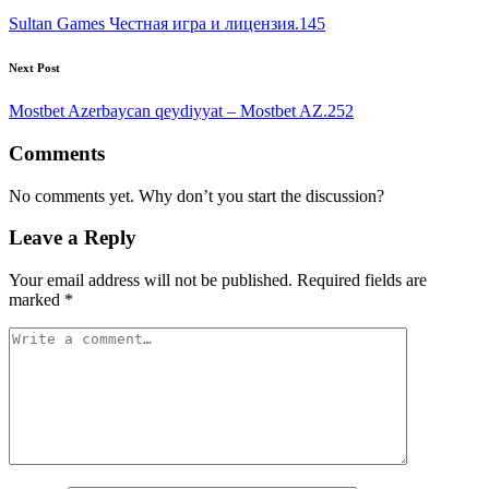
navigation
Sultan Games Честная игра и лицензия.145
Next Post
Mostbet Azerbaycan qeydiyyat – Mostbet AZ.252
Comments
No comments yet. Why don’t you start the discussion?
Leave a Reply
Your email address will not be published.
Required fields are
marked
*