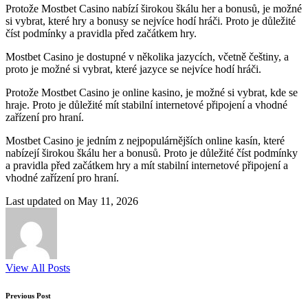
Protože Mostbet Casino nabízí širokou škálu her a bonusů, je možné
si vybrat, které hry a bonusy se nejvíce hodí hráči. Proto je důležité
číst podmínky a pravidla před začátkem hry.
Mostbet Casino je dostupné v několika jazycích, včetně češtiny, a
proto je možné si vybrat, které jazyce se nejvíce hodí hráči.
Protože Mostbet Casino je online kasino, je možné si vybrat, kde se
hraje. Proto je důležité mít stabilní internetové připojení a vhodné
zařízení pro hraní.
Mostbet Casino je jedním z nejpopulárnějších online kasín, které
nabízejí širokou škálu her a bonusů. Proto je důležité číst podmínky
a pravidla před začátkem hry a mít stabilní internetové připojení a
vhodné zařízení pro hraní.
Last updated on May 11, 2026
View All Posts
Post
Previous Post