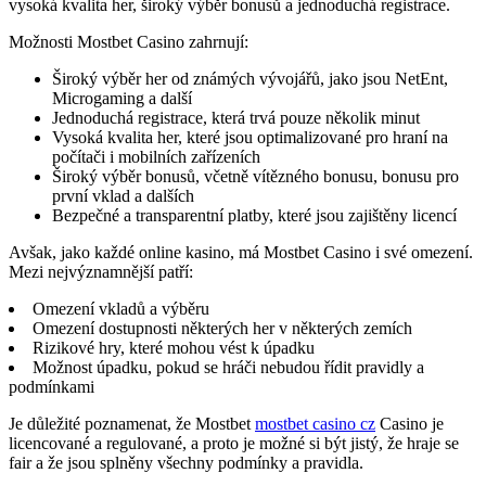
vysoká kvalita her, široký výběr bonusů a jednoduchá registrace.
Možnosti Mostbet Casino zahrnují:
Široký výběr her od známých vývojářů, jako jsou NetEnt,
Microgaming a další
Jednoduchá registrace, která trvá pouze několik minut
Vysoká kvalita her, které jsou optimalizované pro hraní na
počítači i mobilních zařízeních
Široký výběr bonusů, včetně vítězného bonusu, bonusu pro
první vklad a dalších
Bezpečné a transparentní platby, které jsou zajištěny licencí
Avšak, jako každé online kasino, má Mostbet Casino i své omezení.
Mezi nejvýznamnější patří:
Omezení vkladů a výběru
Omezení dostupnosti některých her v některých zemích
Rizikové hry, které mohou vést k úpadku
Možnost úpadku, pokud se hráči nebudou řídit pravidly a
podmínkami
Je důležité poznamenat, že Mostbet
mostbet casino cz
Casino je
licencované a regulované, a proto je možné si být jistý, že hraje se
fair a že jsou splněny všechny podmínky a pravidla.