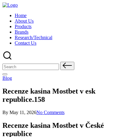
Skip
to
Home
content
About Us
Products
Brands
Research/Technical
Contact Us
Search
for:
Posted
Blog
in
Recenze kasina Mostbet v esk
republice.158
Posted
By
May 11, 2026
No Comments
by
Recenze kasina Mostbet v České
republice