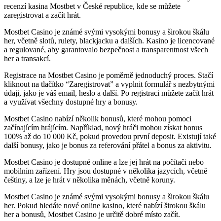
recenzí kasina Mostbet v České republice, kde se můžete
zaregistrovat a začít hrát.
Mostbet Casino je známé svými vysokými bonusy a širokou škálu
her, včetně slotů, rulety, blackjacku a dalších. Kasino je licencované
a regulované, aby garantovalo bezpečnost a transparentnost všech
her a transakcí.
Registrace na Mostbet Casino je poměrně jednoduchý proces. Stačí
kliknout na tlačítko “Zaregistrovat” a vyplnit formulář s nezbytnými
údaji, jako je váš email, heslo a další. Po registraci můžete začít hrát
a využívat všechny dostupné hry a bonusy.
Mostbet Casino nabízí několik bonusů, které mohou pomoci
začínajícím hrájícím. Například, nový hráči mohou získat bonus
100% až do 10 000 Kč, pokud provedou první deposit. Existují také
další bonusy, jako je bonus za referování přátel a bonus za aktivitu.
Mostbet Casino je dostupné online a lze jej hrát na počítači nebo
mobilním zařízení. Hry jsou dostupné v několika jazycích, včetně
češtiny, a lze je hrát v několika měnách, včetně koruny.
Mostbet Casino je známé svými vysokými bonusy a širokou škálu
her. Pokud hledáte nové online kasino, které nabízí širokou škálu
her a bonusů, Mostbet Casino je určitě dobré místo začít.