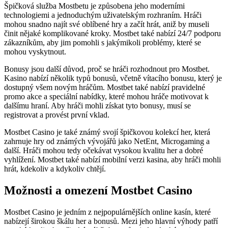
Špičková služba Mostbetu je způsobena jeho moderními
technologiemi a jednoduchým uživatelským rozhraním. Hráči
mohou snadno najít své oblíbené hry a začít hrát, aniž by museli
činit nějaké komplikované kroky. Mostbet také nabízí 24/7 podporu
zákazníkům, aby jim pomohli s jakýmikoli problémy, které se
mohou vyskytnout.
Bonusy jsou další důvod, proč se hráči rozhodnout pro Mostbet.
Kasino nabízí několik typů bonusů, včetně vítacího bonusu, který je
dostupný všem novým hráčům. Mostbet také nabízí pravidelné
promo akce a speciální nabídky, které mohou hráče motivovat k
dalšímu hraní. Aby hráči mohli získat tyto bonusy, musí se
registrovat a provést první vklad.
Mostbet Casino je také známý svojí špičkovou kolekcí her, která
zahrnuje hry od známých vývojářů jako NetEnt, Microgaming a
další. Hráči mohou tedy očekávat vysokou kvalitu her a dobré
vyhlížení. Mostbet také nabízí mobilní verzi kasina, aby hráči mohli
hrát, kdekoliv a kdykoliv chtějí.
Možnosti a omezení Mostbet Casino
Mostbet Casino je jedním z nejpopulárnějších online kasín, které
nabízejí širokou škálu her a bonusů. Mezi jeho hlavní výhody patří