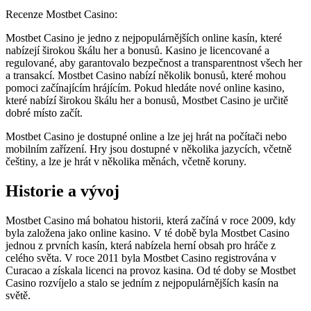
Recenze Mostbet Casino:
Mostbet Casino je jedno z nejpopulárnějších online kasín, které
nabízejí širokou škálu her a bonusů. Kasino je licencované a
regulované, aby garantovalo bezpečnost a transparentnost všech her
a transakcí. Mostbet Casino nabízí několik bonusů, které mohou
pomoci začínajícím hrájícím. Pokud hledáte nové online kasino,
které nabízí širokou škálu her a bonusů, Mostbet Casino je určitě
dobré místo začít.
Mostbet Casino je dostupné online a lze jej hrát na počítači nebo
mobilním zařízení. Hry jsou dostupné v několika jazycích, včetně
češtiny, a lze je hrát v několika měnách, včetně koruny.
Historie a vývoj
Mostbet Casino má bohatou historii, která začíná v roce 2009, kdy
byla založena jako online kasino. V té době byla Mostbet Casino
jednou z prvních kasín, která nabízela herní obsah pro hráče z
celého světa. V roce 2011 byla Mostbet Casino registrována v
Curacao a získala licenci na provoz kasina. Od té doby se Mostbet
Casino rozvíjelo a stalo se jedním z nejpopulárnějších kasín na
světě.