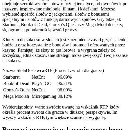
obejmuje szeroki wybór slotów o różnej tematyce, od owocówek po
maszyny inspirowane mitologią, filmami i książkami. Możesz
wybierać spośród slotów z jackpotami, slotów z bonusami
specjalnymi i slotów z funkcją darmowych spinów. Gry takie jak
Starburst, Book of Dead, Gonzo’s Quest czy Mega Moolah cieszą
się ogromną popularnością wśród graczy.
Kluczem do sukcesu w slotach jest zrozumienie zasad gry, ustalenie
budżetu oraz korzystanie z bonusów i promocji oferowanych przez
kasyno. Pamiętaj, że sloty to gra losowa, a wygrana zależy od
szczęścia, jednak stosowanie strategii może zwiększyć Twoje szanse
na sukces.
Nazwa SlotaDostawcaRTP (Procent zwrotu dla gracza)
Starburst
NetEnt
96.09%
Book of Dead
Play’n GO
96.21%
Gonzo’s Quest
NetEnt
96.00%
Mega Moolah
Microgaming
88.12%
Wybierając sloty, warto zwrócić uwagę na wskaźnik RTP, który
określa procent zwrotu dla gracza w dłuższej perspektywie. Im
wyższy wskaźnik RTP, tym większe szanse na wygraną.
Bonusy i promocje w kasynie vegas hero