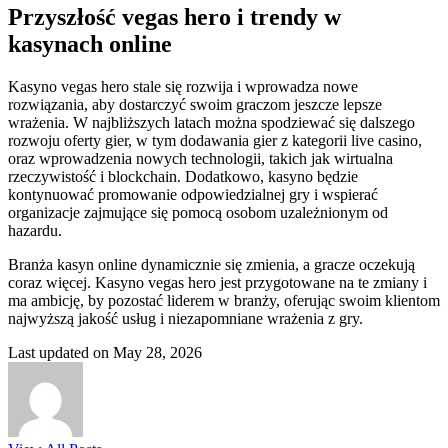
Przyszłość vegas hero i trendy w
kasynach online
Kasyno vegas hero stale się rozwija i wprowadza nowe
rozwiązania, aby dostarczyć swoim graczom jeszcze lepsze
wrażenia. W najbliższych latach można spodziewać się dalszego
rozwoju oferty gier, w tym dodawania gier z kategorii live casino,
oraz wprowadzenia nowych technologii, takich jak wirtualna
rzeczywistość i blockchain. Dodatkowo, kasyno będzie
kontynuować promowanie odpowiedzialnej gry i wspierać
organizacje zajmujące się pomocą osobom uzależnionym od
hazardu.
Branża kasyn online dynamicznie się zmienia, a gracze oczekują
coraz więcej. Kasyno vegas hero jest przygotowane na te zmiany i
ma ambicję, by pozostać liderem w branży, oferując swoim klientom
najwyższą jakość usług i niezapomniane wrażenia z gry.
Last updated on May 28, 2026