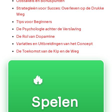
Obstakels en Bonuspunten
Strategieën voor Succes: Overleven op de Drukke
Weg
Tips voor Beginners
De Psychologie achter de Verslaving
De Rol van Dopamine
Variaties en Uitbreidingen van het Concept
De Toekomst van de Kip en de Weg
🔥
Spelen