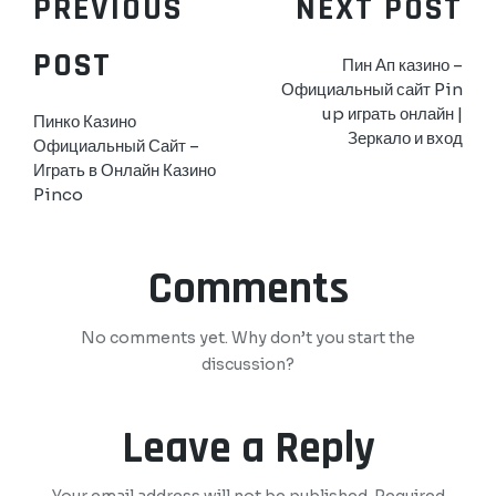
PREVIOUS
NEXT POST
POST
Пин Ап казино –
Официальный сайт Pin
up играть онлайн |
Пинко Казино
Зеркало и вход
Официальный Сайт –
Играть в Онлайн Казино
Pinco
Comments
No comments yet. Why don’t you start the
discussion?
Leave a Reply
Your email address will not be published.
Required