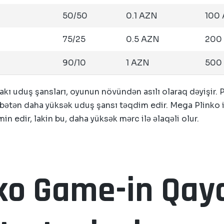
50/50
0.1 AZN
100
75/25
0.5 AZN
200
90/10
1 AZN
500
kı uduş şansları, oyunun növündən asılı olaraq dəyişir. 
sbətən daha yüksək uduş şansı təqdim edir. Mega Plinko i
in edir, lakin bu, daha yüksək mərc ilə əlaqəli olur.
ko Game-in Qay