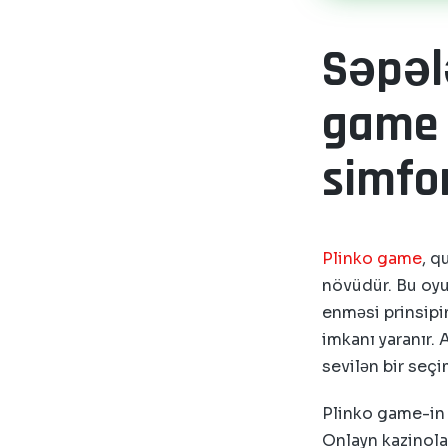
Səpəl
game 
simfo
Plinko game
, q
növüdür. Bu oyun
enməsi prinsipi
imkanı yaranır.
sevilən bir seçi
Plinko game-in 
Onlayn kazinola