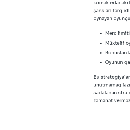
kömək edəcəkdir
şansları fərqli
oynayan oyunçul
Mərc limit
Müxtəlif oy
Bonuslarda
Oyunun qay
Bu strategiyalar
unutmamaq lazım
sadalanan strat
zəmanət verməz