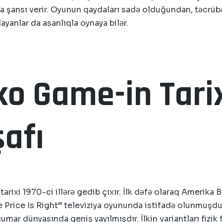
 şansı verir. Oyunun qaydaları sadə olduğundan, təcrübə
layanlar da asanlıqla oynaya bilər.
ko Game-in Tari
şafı
arixi 1970-ci illərə gedib çıxır. İlk dəfə olaraq Amerika 
e Price Is Right” televiziya oyununda istifadə olunmuşdu
umar dünyasında geniş yayılmışdır. İlkin variantları fizi