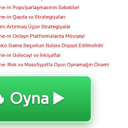
e-in Populyarlaşmasının Səbəbləri
e-in Qayda və Strategiyaları
nı Artırmaq Üçün Strategiyalar
me-in Onlayn Platformalarda Mövqeyi
nko Game Seçərkən Nələrə Diqqət Edilməlidir
e-in Gələcəyi və İnkişaflar
me: Risk və Məsuliyyətlə Oyun Oynamağın Önəmi
 Oyna ▶️