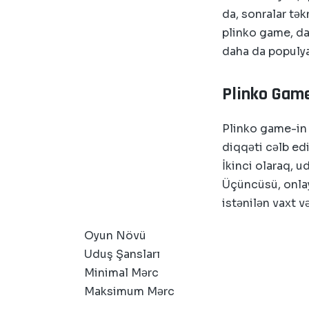
da, sonralar tək
plinko game, d
daha da populya
Plinko Game
Plinko game-in 
diqqəti cəlb edi
İkinci olaraq, u
Üçüncüsü, onlay
istənilən vaxt v
Oyun Növü
Uduş Şansları
Minimal Mərc
Maksimum Mərc