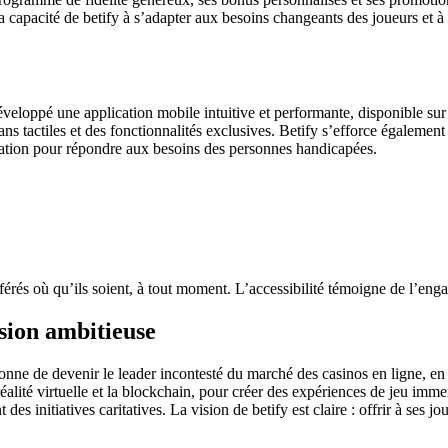
La capacité de betify à s’adapter aux besoins changeants des joueurs et à
éveloppé une application mobile intuitive et performante, disponible su
ans tactiles et des fonctionnalités exclusives. Betify s’efforce également
sation pour répondre aux besoins des personnes handicapées.
érés où qu’ils soient, à tout moment. L’accessibilité témoigne de l’enga
ision ambitieuse
onne de devenir le leader incontesté du marché des casinos en ligne, en
réalité virtuelle et la blockchain, pour créer des expériences de jeu imm
des initiatives caritatives. La vision de betify est claire : offrir à ses 