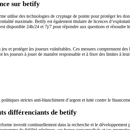
ance sur betify
rme utilise des technologies de cryptage de pointe pour protéger les donn
ntialité maximale. Betify est également titulaire de licences d’exploit
 est disponible 24h/24 et 7j/7 pour répondre aux questions et résoudre l
 jeu et protéger les joueurs vulnérables. Ces mesures comprennent des l
 les joueurs à jouer de manière responsable et à fixer des limites à leu
 politiques strictes anti-blanchiment d’argent et lutte contre le financem
ts différenciants de betify
lateforme investit continuellement dans la recherche et le développement 
son programme de fidélité généreux, ses bonus personnalisés et ses promo