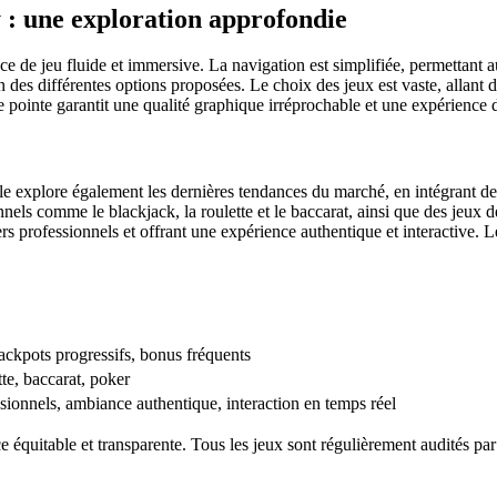
y : une exploration approfondie
 de jeu fluide et immersive. La navigation est simplifiée, permettant au
ration des différentes options proposées. Le choix des jeux est vaste, all
 pointe garantit une qualité graphique irréprochable et une expérience de 
le explore également les dernières tendances du marché, en intégrant des 
nels comme le blackjack, la roulette et le baccarat, ainsi que des jeux 
rs professionnels et offrant une expérience authentique et interactive. 
ackpots progressifs, bonus fréquents
te, baccarat, poker
sionnels, ambiance authentique, interaction en temps réel
e équitable et transparente. Tous les jeux sont régulièrement audités par