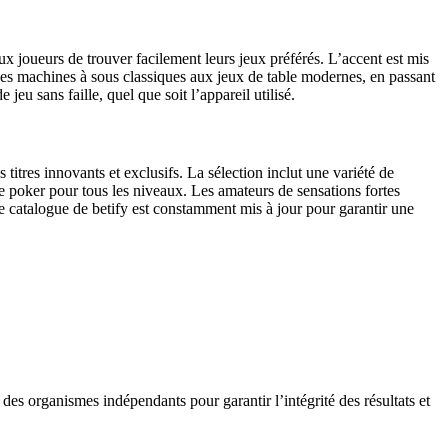
x joueurs de trouver facilement leurs jeux préférés. L’accent est mis
ant des machines à sous classiques aux jeux de table modernes, en passant
jeu sans faille, quel que soit l’appareil utilisé.
titres innovants et exclusifs. La sélection inclut une variété de
de poker pour tous les niveaux. Les amateurs de sensations fortes
Le catalogue de betify est constamment mis à jour pour garantir une
 des organismes indépendants pour garantir l’intégrité des résultats et