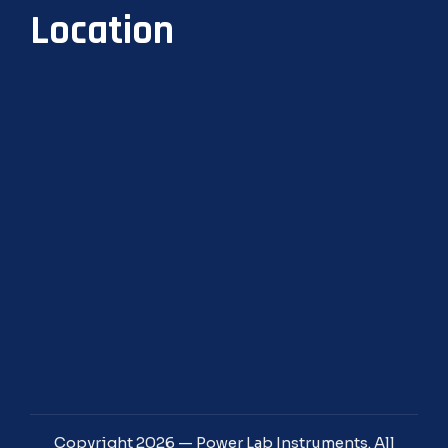
Location
Copyright 2026 — Power Lab Instruments. All