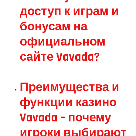
доступ к играм и
бонусам на
официальном
сайте Vavada?
Преимущества и
функции казино
Vavada – почему
игроки выбирают