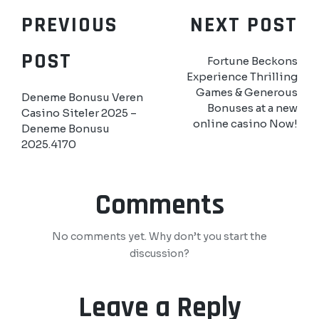
PREVIOUS
NEXT POST
POST
Fortune Beckons
Experience Thrilling
Games & Generous
Deneme Bonusu Veren
Bonuses at a new
Casino Siteler 2025 –
online casino Now!
Deneme Bonusu
2025.4170
Comments
No comments yet. Why don’t you start the
discussion?
Leave a Reply