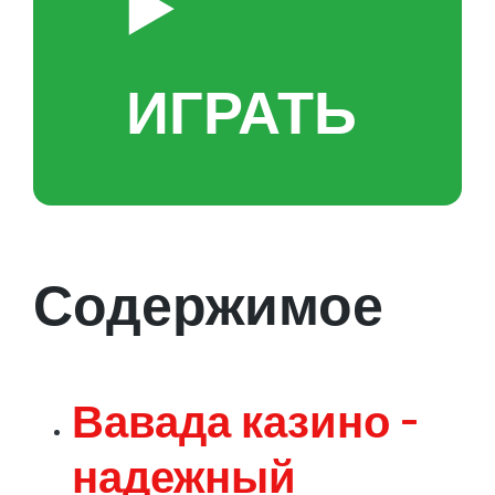
▶️
ИГРАТЬ
Содержимое
Вавада казино –
надежный