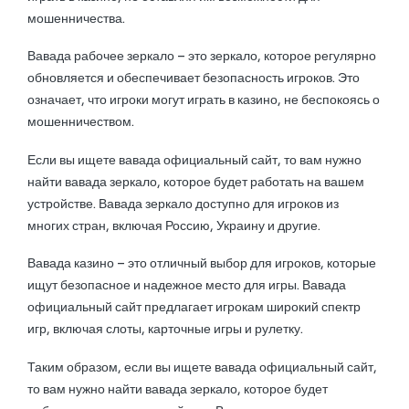
мошенничества.
Вавада рабочее зеркало – это зеркало, которое регулярно
обновляется и обеспечивает безопасность игроков. Это
означает, что игроки могут играть в казино, не беспокоясь о
мошенничеством.
Если вы ищете вавада официальный сайт, то вам нужно
найти вавада зеркало, которое будет работать на вашем
устройстве. Вавада зеркало доступно для игроков из
многих стран, включая Россию, Украину и другие.
Вавада казино – это отличный выбор для игроков, которые
ищут безопасное и надежное место для игры. Вавада
официальный сайт предлагает игрокам широкий спектр
игр, включая слоты, карточные игры и рулетку.
Таким образом, если вы ищете вавада официальный сайт,
то вам нужно найти вавада зеркало, которое будет