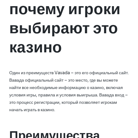
почему игроки
выбирают это
казино
Один из преимуществ Vavada – это его официальный сайт.
Вавада официальный сайт – это место, где вы можете
найти все необходимые информацию о казино, включая
условия игры, правила и условия выигрыша. Вавада вход –
это процесс регистрации, который позволяет игрокам
начать играть в казино.
Преимущества