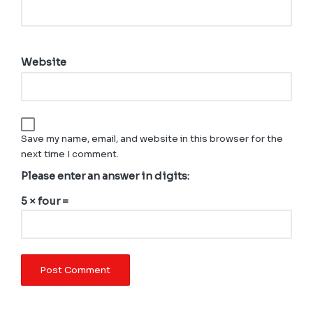
Website
Save my name, email, and website in this browser for the
next time I comment.
Please enter an answer in digits:
5 × four =