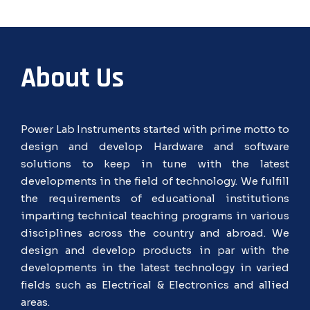
About Us
Power Lab Instruments started with prime motto to
design and develop Hardware and software
solutions to keep in tune with the latest
developments in the field of technology. We fulfill
the requirements of educational institutions
imparting technical teaching programs in various
disciplines across the country and abroad. We
design and develop products in par with the
developments in the latest technology in varied
fields such as Electrical & Electronics and allied
areas.