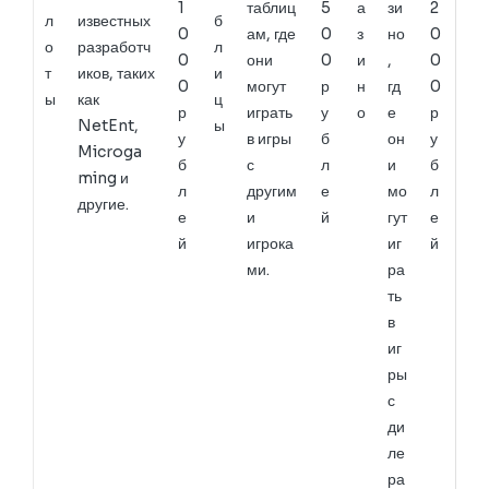
1
таблиц
5
а
зи
2
л
известных
б
0
ам, где
0
з
но
0
о
разработч
л
0
они
0
и
,
0
т
иков, таких
и
0
могут
р
н
гд
0
ы
как
ц
р
играть
у
о
е
р
NetEnt,
ы
у
в игры
б
он
у
Microga
б
с
л
и
б
ming и
л
другим
е
мо
л
другие.
е
и
й
гут
е
й
игрока
иг
й
ми.
ра
ть
в
иг
ры
с
ди
ле
ра