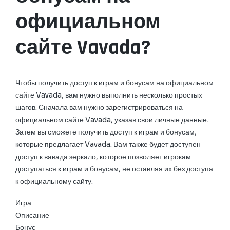
официальном
сайте Vavada?
Чтобы получить доступ к играм и бонусам на официальном
сайте Vavada, вам нужно выполнить несколько простых
шагов. Сначала вам нужно зарегистрироваться на
официальном сайте Vavada, указав свои личные данные.
Затем вы сможете получить доступ к играм и бонусам,
которые предлагает Vavada. Вам также будет доступен
доступ к вавада зеркало, которое позволяет игрокам
доступаться к играм и бонусам, не оставляя их без доступа
к официальному сайту.
Игра
Описание
Бонус