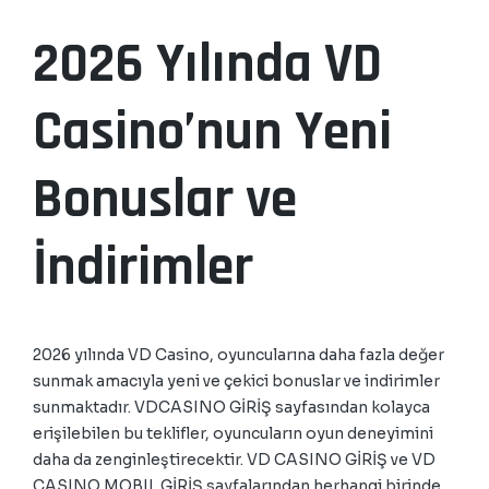
2026 Yılında VD
Casino’nun Yeni
Bonuslar ve
İndirimler
2026 yılında VD Casino, oyuncularına daha fazla değer
sunmak amacıyla yeni ve çekici bonuslar ve indirimler
sunmaktadır. VDCASINO GİRİŞ sayfasından kolayca
erişilebilen bu teklifler, oyuncuların oyun deneyimini
daha da zenginleştirecektir. VD CASINO GİRİŞ ve VD
CASINO MOBIL GİRİŞ sayfalarından herhangi birinde