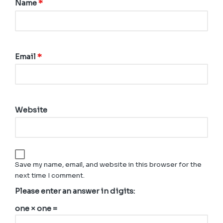
Name
*
Email
*
Website
Save my name, email, and website in this browser for the
next time I comment.
Please enter an answer in digits:
one × one =