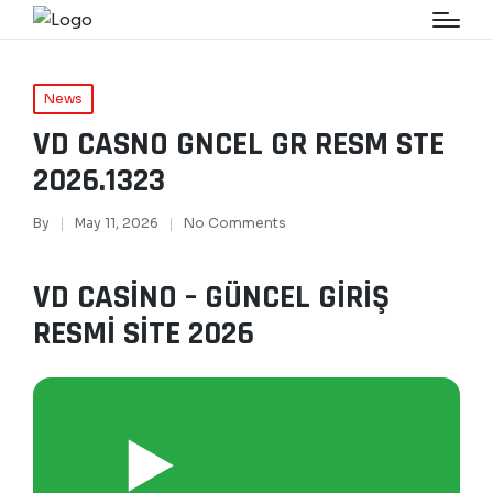
News
VD CASNO GNCEL GR RESM STE
2026.1323
By
May 11, 2026
No Comments
VD CASİNO – GÜNCEL GİRİŞ
RESMİ SİTE 2026
▶️