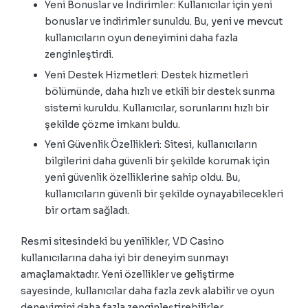
Yeni Bonuslar ve İndirimler: Kullanıcılar için yeni
bonuslar ve indirimler sunuldu. Bu, yeni ve mevcut
kullanıcıların oyun deneyimini daha fazla
zenginleştirdi.
Yeni Destek Hizmetleri: Destek hizmetleri
bölümünde, daha hızlı ve etkili bir destek sunma
sistemi kuruldu. Kullanıcılar, sorunlarını hızlı bir
şekilde çözme imkanı buldu.
Yeni Güvenlik Özellikleri: Sitesi, kullanıcıların
bilgilerini daha güvenli bir şekilde korumak için
yeni güvenlik özelliklerine sahip oldu. Bu,
kullanıcıların güvenli bir şekilde oynayabilecekleri
bir ortam sağladı.
Resmi sitesindeki bu yenilikler, VD Casino
kullanıcılarına daha iyi bir deneyim sunmayı
amaçlamaktadır. Yeni özellikler ve geliştirme
sayesinde, kullanıcılar daha fazla zevk alabilir ve oyun
deneyimini daha fazla zenginleştirebilirler.