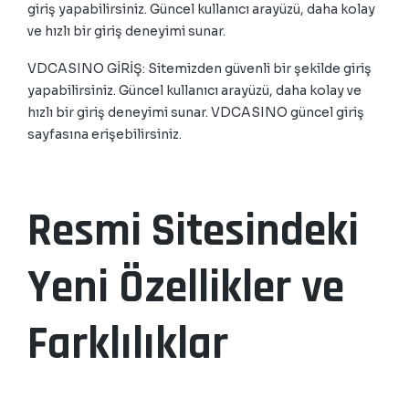
giriş yapabilirsiniz. Güncel kullanıcı arayüzü, daha kolay
ve hızlı bir giriş deneyimi sunar.
VDCASINO GİRİŞ: Sitemizden güvenli bir şekilde giriş
yapabilirsiniz. Güncel kullanıcı arayüzü, daha kolay ve
hızlı bir giriş deneyimi sunar. VDCASINO güncel giriş
sayfasına erişebilirsiniz.
Resmi Sitesindeki
Yeni Özellikler ve
Farklılıklar