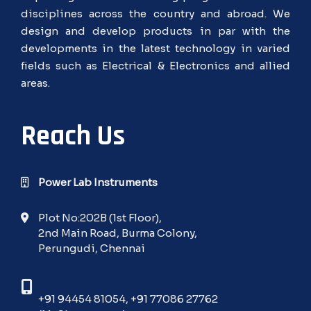
disciplines across the country and abroad. We
design and develop products in par with the
developments in the latest technology in varied
fields such as Electrical & Electronics and allied
areas.
Reach Us
Power Lab Instruments
Plot No:202B (1st Floor),
2nd Main Road, Burma Colony,
Perungudi, Chennai
+91 94454 81054
,
+91 77086 27762