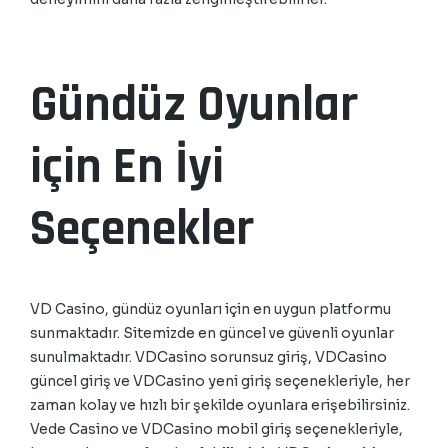
Gündüz Oyunlar
için En İyi
Seçenekler
VD Casino, gündüz oyunları için en uygun platformu
sunmaktadır. Sitemizde en güncel ve güvenli oyunlar
sunulmaktadır. VDCasino sorunsuz giriş, VDCasino
güncel giriş ve VDCasino yeni giriş seçenekleriyle, her
zaman kolay ve hızlı bir şekilde oyunlara erişebilirsiniz.
Vede Casino ve VDCasino mobil giriş seçenekleriyle,