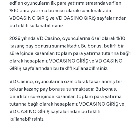
edilen oyuncuların ilk para yatırımı sırasında verilen
%10 para yatırma bonusu olarak sunulmaktadır.
VDCASINO GİRİŞ ve VD CASINO GİRİŞ sayfalarından
bu teklifi kullanabilirsiniz.
2026 yılında VD Casino, oyuncularına özel olarak %10
kazanç pay bonusu sunmaktadır. Bu bonus, belirli bir
süre içinde kazanılan toplam para yatırma tutarına bağlı
olarak hesaplanır. VDCASINO GİRİŞ ve VD CASINO
GİRİŞ sayfalarından bu teklifi kullanabilirsiniz.
VD Casino, oyuncularına özel olarak tasarlanmış bir
tekrar kazanç pay bonusu sunmaktadır. Bu bonus,
belirli bir süre içinde kazanılan toplam para yatırma
tutarına bağlı olarak hesaplanır. VDCASINO GİRİŞ ve
VD CASINO GİRİŞ sayfalarından bu teklifi
kullanabilirsiniz.