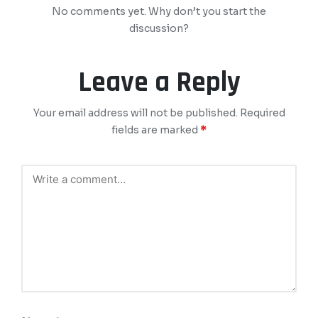
No comments yet. Why don’t you start the
discussion?
Leave a Reply
Your email address will not be published.
Required
fields are marked
*