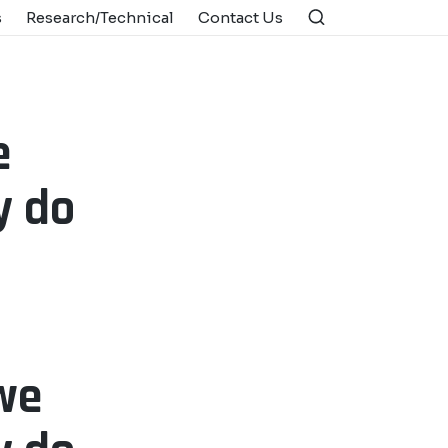
s
Research/Technical
Contact Us
e
y do
we