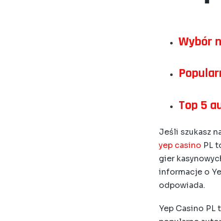
Wybór n
Popular
Top 5 a
Jeśli szukasz n
yep casino
PL t
gier kasynowyc
informacje o Ye
odpowiada.
Yep Casino PL t