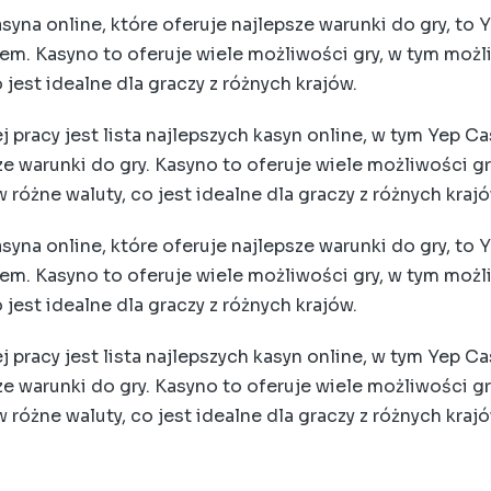
asyna online, które oferuje najlepsze warunki do gry, to 
em. Kasyno to oferuje wiele możliwości gry, w tym możl
 jest idealne dla graczy z różnych krajów.
 pracy jest lista najlepszych kasyn online, w tym Yep Ca
ze warunki do gry. Kasyno to oferuje wiele możliwości gr
 różne waluty, co jest idealne dla graczy z różnych krajó
asyna online, które oferuje najlepsze warunki do gry, to 
em. Kasyno to oferuje wiele możliwości gry, w tym możl
 jest idealne dla graczy z różnych krajów.
 pracy jest lista najlepszych kasyn online, w tym Yep Ca
ze warunki do gry. Kasyno to oferuje wiele możliwości gr
 różne waluty, co jest idealne dla graczy z różnych krajó