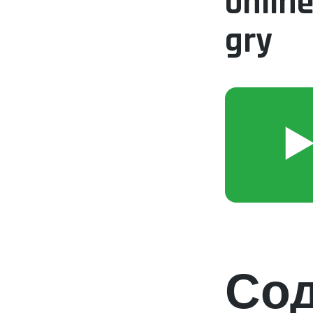
onlin
gry
▶
Со