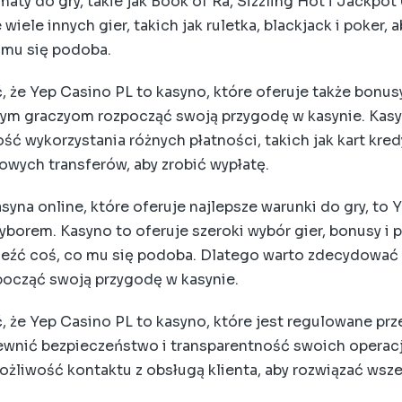
aty do gry, takie jak Book of Ra, Sizzling Hot i Jackpo
 wiele innych gier, takich jak ruletka, blackjack i poker,
 mu się podoba.
 że Yep Casino PL to kasyno, które oferuje także bonus
m graczyom rozpocząć swoją przygodę w kasynie. Kasy
ść wykorzystania różnych płatności, takich jak kart kre
owych transferów, aby zrobić wypłatę.
asyna online, które oferuje najlepsze warunki do gry, to
yborem. Kasyno to oferuje szeroki wybór gier, bonusy i 
leźć coś, co mu się podoba. Dlatego warto zdecydować 
począć swoją przygodę w kasynie.
, że Yep Casino PL to kasyno, które jest regulowane pr
ewnić bezpieczeństwo i transparentność swoich operacj
ożliwość kontaktu z obsługą klienta, aby rozwiązać wszel