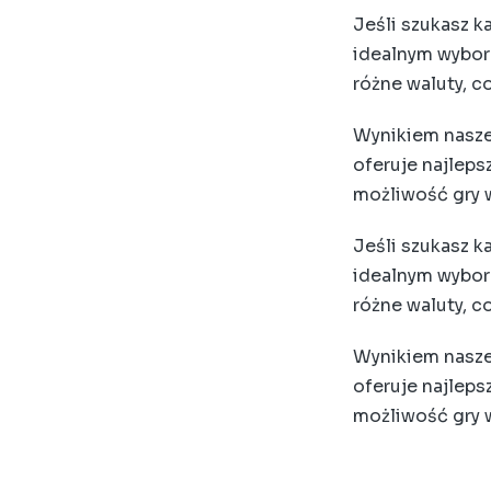
Jeśli szukasz k
idealnym wybor
różne waluty, co
Wynikiem naszej
oferuje najleps
możliwość gry w
Jeśli szukasz k
idealnym wybor
różne waluty, co
Wynikiem naszej
oferuje najleps
możliwość gry w