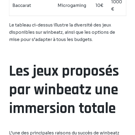
1000
Baccarat
Microgaming
10€
€
Le tableau ci-dessus illustre la diversité des jeux
disponibles sur winbeatz, ainsi que les options de
mise pour s’adapter à tous les budgets.
Les jeux proposés
par winbeatz une
immersion totale
L’une des principales raisons du succès de winbeatz