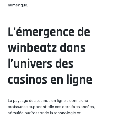
numérique.
L’émergence de
winbeatz dans
l’univers des
casinos en ligne
Le paysage des casinos en ligne a connu une
croissance exponentielle ces dernières années,
stimulée par l’essor de la technologie et