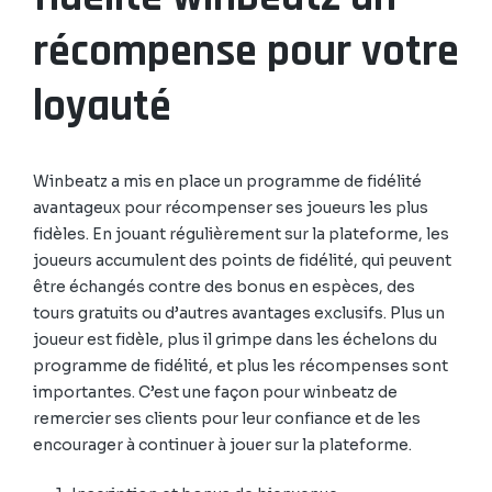
récompense pour votre
loyauté
Winbeatz a mis en place un programme de fidélité
avantageux pour récompenser ses joueurs les plus
fidèles. En jouant régulièrement sur la plateforme, les
joueurs accumulent des points de fidélité, qui peuvent
être échangés contre des bonus en espèces, des
tours gratuits ou d’autres avantages exclusifs. Plus un
joueur est fidèle, plus il grimpe dans les échelons du
programme de fidélité, et plus les récompenses sont
importantes. C’est une façon pour winbeatz de
remercier ses clients pour leur confiance et de les
encourager à continuer à jouer sur la plateforme.