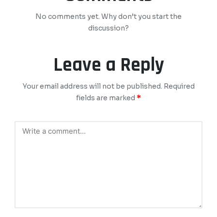
No comments yet. Why don’t you start the
discussion?
Leave a Reply
Your email address will not be published.
Required
fields are marked
*