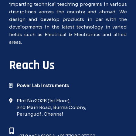
imparting technical teaching programs in various
disciplines across the country and abroad. We
design and develop products in par with the
developments in the latest technology in varied
fields such as Electrical & Electronics and allied
areas.
Reach Us
Power Lab Instruments
Plot No:202B (1st Floor),
2nd Main Road, Burma Colony,
Perungudi, Chennai