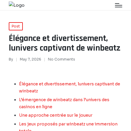
Post
Élégance et divertissement,
lunivers captivant de winbeatz
By
May 7, 2026
No Comments
Élégance et divertissement, lunivers captivant de
winbeatz
L’émergence de winbeatz dans l’univers des
casinos en ligne
Une approche centrée sur le joueur
Les jeux proposés par winbeatz une immersion