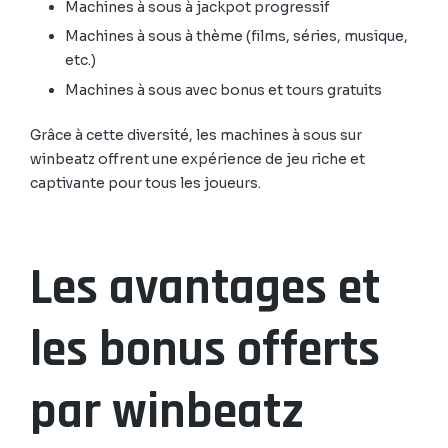
Machines à sous à jackpot progressif
Machines à sous à thème (films, séries, musique,
etc.)
Machines à sous avec bonus et tours gratuits
Grâce à cette diversité, les machines à sous sur
winbeatz offrent une expérience de jeu riche et
captivante pour tous les joueurs.
Les avantages et
les bonus offerts
par winbeatz