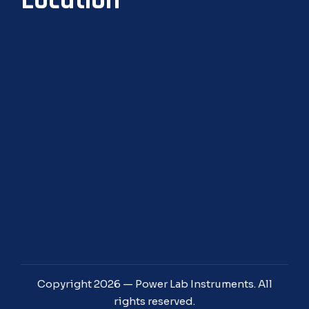
Location
Copyright 2026 — Power Lab Instruments. All
rights reserved.