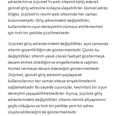
adreslerini ve jojobet'in web sitesini takip ederek
güncel giriş adresine kolayca ulaşabilirler. Güncel adres
bilgisi, jojobet'in resmi web sitesinde her zaman
bulunmaktadır. Giriş adresindeki değişiklikler,
kullanıcıların oyun deneyimini olumsuz etkilememek
için hızlı bir şekilde çözülmektedir.
Jojobet giriş adreslerindeki değişiklikler, aynı zamanda
sitenin güvenilirliğini de göstermektedir. Çünkü bu
değişiklikler, sitenin yasal olarak faaliyet göstermeye
devam etmek istediğini ve engellemelere rağmen
hizmet vermeye devam edeceğini göstermektedir.
Jojobet, güncel giriş adresini paylaşarak
kullanıcılarının her zaman siteye erişebilmelerini
sağlamaktadır. Bu sayede oyuncular, kesintisiz bir oyun
deneyimi yaşayabilmektedirler. Ayrıca, jojobet giriş
adreslerindeki değişiklikler, sitenin teknik altyapısının
güçlü olduğunu ve hızlı bir şekilde yeni bir adres
oluşturabileceğini de göstermektedir.