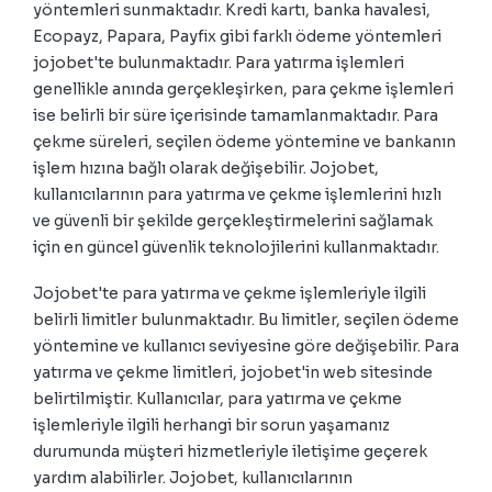
yöntemleri sunmaktadır. Kredi kartı, banka havalesi,
Ecopayz, Papara, Payfix gibi farklı ödeme yöntemleri
jojobet'te bulunmaktadır. Para yatırma işlemleri
genellikle anında gerçekleşirken, para çekme işlemleri
ise belirli bir süre içerisinde tamamlanmaktadır. Para
çekme süreleri, seçilen ödeme yöntemine ve bankanın
işlem hızına bağlı olarak değişebilir. Jojobet,
kullanıcılarının para yatırma ve çekme işlemlerini hızlı
ve güvenli bir şekilde gerçekleştirmelerini sağlamak
için en güncel güvenlik teknolojilerini kullanmaktadır.
Jojobet'te para yatırma ve çekme işlemleriyle ilgili
belirli limitler bulunmaktadır. Bu limitler, seçilen ödeme
yöntemine ve kullanıcı seviyesine göre değişebilir. Para
yatırma ve çekme limitleri, jojobet'in web sitesinde
belirtilmiştir. Kullanıcılar, para yatırma ve çekme
işlemleriyle ilgili herhangi bir sorun yaşamanız
durumunda müşteri hizmetleriyle iletişime geçerek
yardım alabilirler. Jojobet, kullanıcılarının