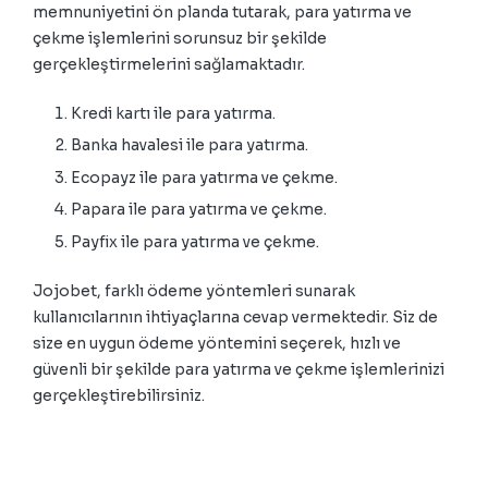
memnuniyetini ön planda tutarak, para yatırma ve
çekme işlemlerini sorunsuz bir şekilde
gerçekleştirmelerini sağlamaktadır.
Kredi kartı ile para yatırma.
Banka havalesi ile para yatırma.
Ecopayz ile para yatırma ve çekme.
Papara ile para yatırma ve çekme.
Payfix ile para yatırma ve çekme.
Jojobet, farklı ödeme yöntemleri sunarak
kullanıcılarının ihtiyaçlarına cevap vermektedir. Siz de
size en uygun ödeme yöntemini seçerek, hızlı ve
güvenli bir şekilde para yatırma ve çekme işlemlerinizi
gerçekleştirebilirsiniz.