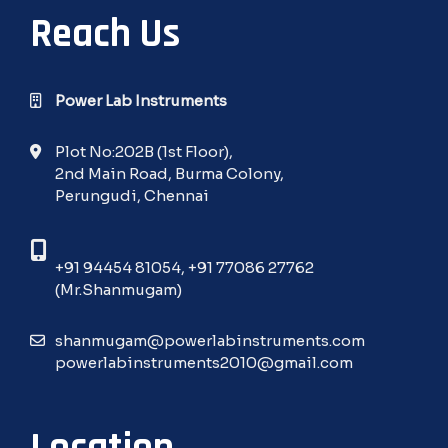
Reach Us
Power Lab Instruments
Plot No:202B (1st Floor),
2nd Main Road, Burma Colony,
Perungudi, Chennai
+91 94454 81054
,
+91 77086 27762
(Mr.Shanmugam)
shanmugam@powerlabinstruments.com
powerlabinstruments2010@gmail.com