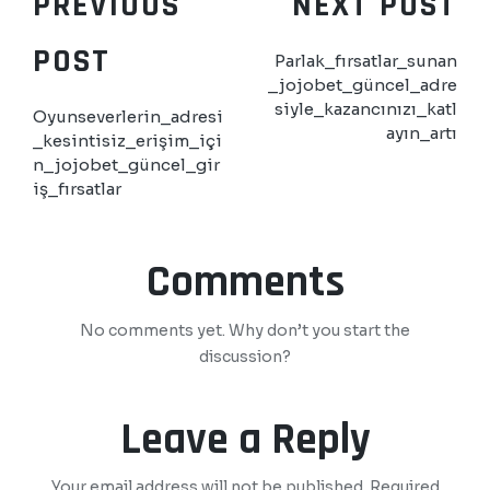
PREVIOUS
NEXT POST
POST
Parlak_fırsatlar_sunan
_jojobet_güncel_adre
siyle_kazancınızı_katl
Oyunseverlerin_adresi
ayın_artı
_kesintisiz_erişim_içi
n_jojobet_güncel_gir
iş_fırsatlar
Comments
No comments yet. Why don’t you start the
discussion?
Leave a Reply
Your email address will not be published.
Required