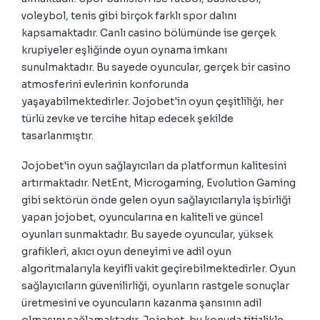
voleybol, tenis gibi birçok farklı spor dalını
kapsamaktadır. Canlı casino bölümünde ise gerçek
krupiyeler eşliğinde oyun oynama imkanı
sunulmaktadır. Bu sayede oyuncular, gerçek bir casino
atmosferini evlerinin konforunda
yaşayabilmektedirler. Jojobet'in oyun çeşitliliği, her
türlü zevke ve tercihe hitap edecek şekilde
tasarlanmıştır.
Jojobet'in oyun sağlayıcıları da platformun kalitesini
artırmaktadır. NetEnt, Microgaming, Evolution Gaming
gibi sektörün önde gelen oyun sağlayıcılarıyla işbirliği
yapan jojobet, oyuncularına en kaliteli ve güncel
oyunları sunmaktadır. Bu sayede oyuncular, yüksek
grafikleri, akıcı oyun deneyimi ve adil oyun
algoritmalarıyla keyifli vakit geçirebilmektedirler. Oyun
sağlayıcıların güvenilirliği, oyunların rastgele sonuçlar
üretmesini ve oyuncuların kazanma şansının adil
olmasını sağlamaktadır. Jojobet, bu konuda titizlikle