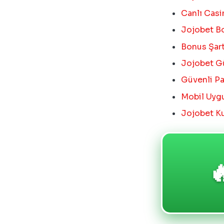
Canlı Cas
Jojobet Bo
Bonus Şartl
Jojobet Gü
Güvenli Pa
Mobil Uygu
Jojobet Ku
