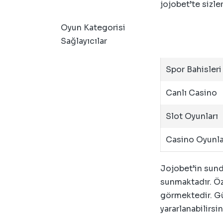
jojobet’te sizler
Oyun Kategorisi
Sağlayıcılar
Spor Bahisleri
Canlı Casino
Slot Oyunları
Casino Oyunla
Jojobet’in sund
sunmaktadır. Öz
görmektedir. Gü
yararlanabilirsin