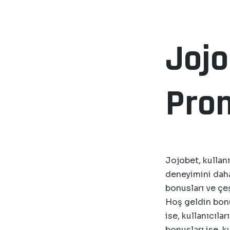
Jojo
Pro
Jojobet, kullanı
deneyimini daha
bonusları ve çeş
Hoş geldin bonus
ise, kullanıcılar
bonusları ise, ku