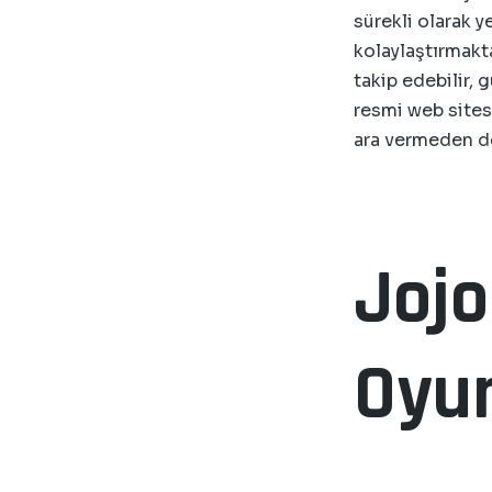
sürekli olarak y
kolaylaştırmakt
takip edebilir, 
resmi web sitesi
ara vermeden de
Jojo
Oyun