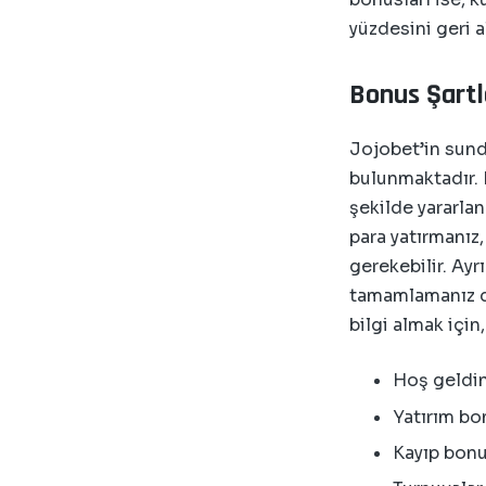
yüzdesini geri a
Bonus Şartla
Jojobet’in sundu
bulunmaktadır. B
şekilde yararlan
para yatırmanız,
gerekebilir. Ayrı
tamamlamanız da
bilgi almak için
Hoş geldin 
Yatırım bo
Kayıp bonus