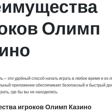
еимущества
оков Олимп
ино
ть – это удобный способ начать играть в любое время и из 
ьный приложение обеспечивает безопасный и быстрый дост
рать, где бы вы не находились.
ства игроков Олимп Казино