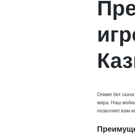
Пр
игр
Каз
Олимп бет скача
мира. Наш мобил
позволяет вам иг
Преимуще