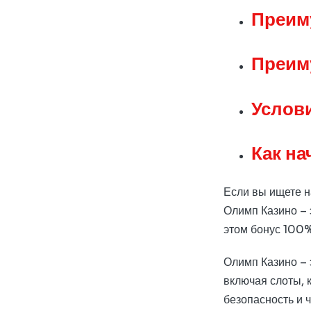
Преим
Преим
Услов
Как на
Если вы ищете н
Олимп Казино – 
этом бонус 100%
Олимп Казино – 
включая слоты, к
безопасность и ч