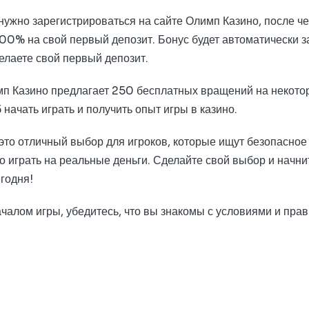
нужно зарегистрироваться на сайте Олимп Казино, после ч
100% на свой первый депозит. Бонус будет автоматически 
делаете свой первый депозит.
мп Казино предлагает 250 бесплатных вращений на некото
начать играть и получить опыт игры в казино.
это отличный выбор для игроков, которые ищут безопасное
о играть на реальные деньги. Сделайте свой выбор и начни
годня!
чалом игры, убедитесь, что вы знакомы с условиями и пра