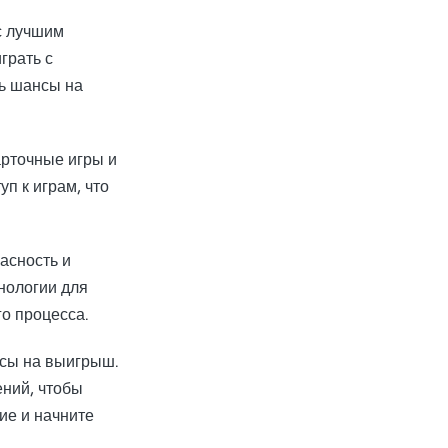
с лучшим
грать с
ь шансы на
арточные игры и
п к играм, что
асность и
нологии для
о процесса.
нсы на выигрыш.
ний, чтобы
ие и начните