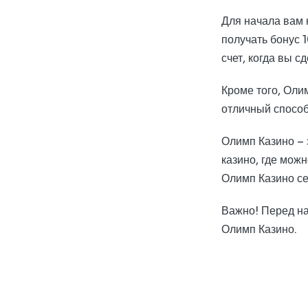
Для начала вам 
получать бонус 
счет, когда вы с
Кроме того, Оли
отличный способ 
Олимп Казино – 
казино, где можн
Олимп Казино се
Важно! Перед на
Олимп Казино.