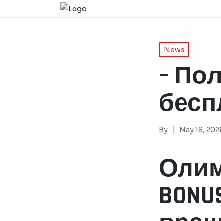
News
– Пол
бесп
By
May 18, 202
Олим
BONU