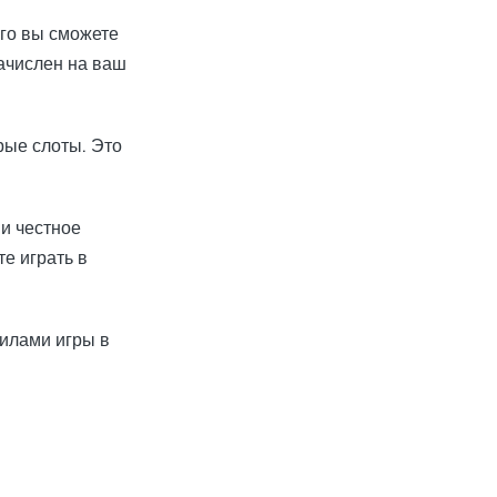
его вы сможете
зачислен на ваш
рые слоты. Это
 и честное
те играть в
вилами игры в