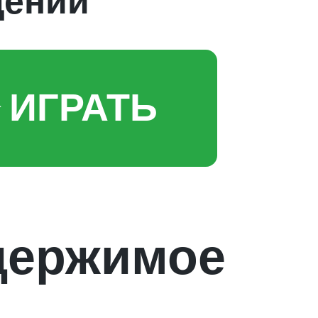
ений
️ ИГРАТЬ
держимое