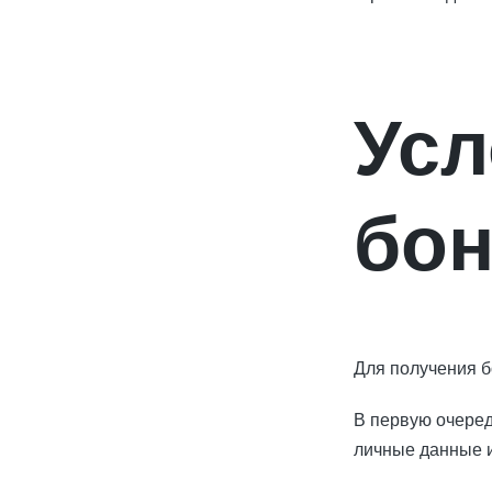
Усл
бон
Для получения б
В первую очеред
личные данные и