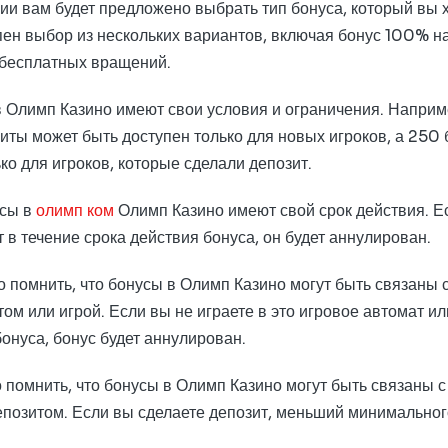
ии вам будет предложено выбрать тип бонуса, который вы х
пен выбор из нескольких вариантов, включая бонус 100% н
 бесплатных вращений.
 Олимп Казино имеют свои условия и ограничения. Наприм
иты может быть доступен только для новых игроков, а 250
ко для игроков, которые сделали депозит.
усы в
олимп ком
Олимп Казино имеют свой срок действия. Е
 в течение срока действия бонуса, он будет аннулирован.
о помнить, что бонусы в Олимп Казино могут быть связаны
м или игрой. Если вы не играете в это игровое автомат ил
бонуса, бонус будет аннулирован.
 помнить, что бонусы в Олимп Казино могут быть связаны 
озитом. Если вы сделаете депозит, меньший минимального