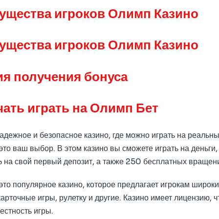
ущества игроков Олимп Казино
ущества игроков Олимп Казино
ия получения бонуса
чать играть на Олимп Бет
адежное и безопасное казино, где можно играть на реальны
это ваш выбор. В этом казино вы сможете играть на деньги,
 на свой первый депозит, а также 250 бесплатных вращен
это популярное казино, которое предлагает игрокам широкий
арточные игры, рулетку и другие. Казино имеет лицензию, 
естность игры.