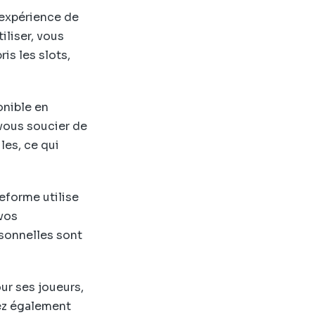
 expérience de
iliser, vous
is les slots,
onible en
 vous soucier de
les, ce qui
eforme utilise
vos
sonnelles sont
ur ses joueurs,
ez également