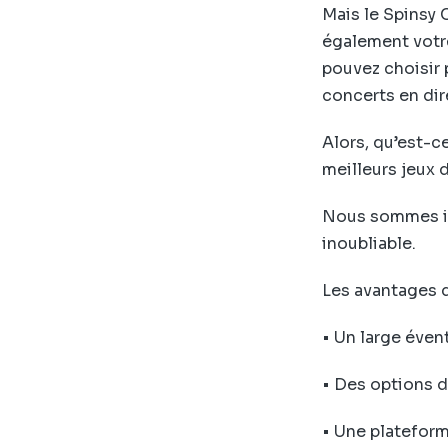
Mais le Spinsy 
également votre
pouvez choisir
concerts en di
Alors, qu’est-c
meilleurs jeux 
Nous sommes imp
inoubliable.
Les avantages d
• Un large éven
• Des options d
• Une plateform