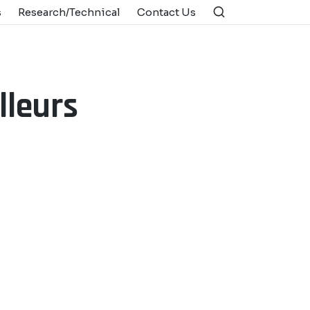
s
Research/Technical
Contact Us
lleurs