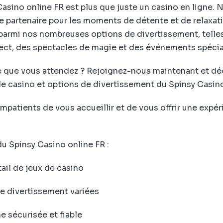
Casino online FR est plus que juste un casino en ligne
 partenaire pour les moments de détente et de relaxat
 parmi nos nombreuses options de divertissement, telle
rect, des spectacles de magie et des événements spécia
e que vous attendez ? Rejoignez-nous maintenant et dé
de casino et options de divertissement du Spinsy Casino
atients de vous accueillir et de vous offrir une expér
u Spinsy Casino online FR :
tail de jeux de casino
e divertissement variées
e sécurisée et fiable