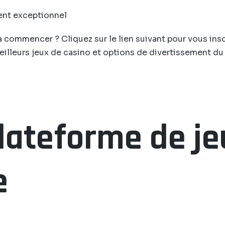
ient exceptionnel
à commencer ? Cliquez sur le lien suivant pour vous insc
eilleurs jeux de casino et options de divertissement d
lateforme de je
e