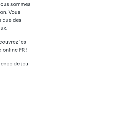
. Nous sommes
ion. Vous
s que des
ux.
couvrez les
 online FR !
ience de jeu