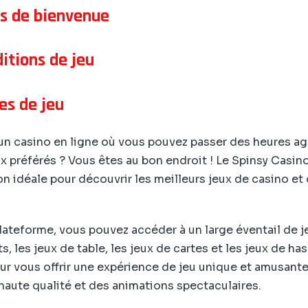
s de bienvenue
itions de jeu
es de jeu
un casino en ligne où vous pouvez passer des heures ag
ux préférés ? Vous êtes au bon endroit ! Le Spinsy Casin
on idéale pour découvrir les meilleurs jeux de casino et
.
lateforme, vous pouvez accéder à un large éventail de j
s, les jeux de table, les jeux de cartes et les jeux de ha
r vous offrir une expérience de jeu unique et amusante
aute qualité et des animations spectaculaires.